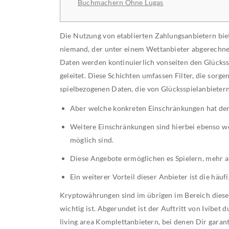
Buchmachern Ohne Lugas
Die Nutzung von etablierten Zahlungsanbietern biete
niemand, der unter einem Wettanbieter abgerechnet 
Daten werden kontinuierlich vonseiten den Glückss
geleitet. Diese Schichten umfassen Filter, die sorg
spielbezogenen Daten, die von Glücksspielanbieter
Aber welche konkreten Einschränkungen hat der 
Weitere Einschränkungen sind hierbei ebenso we
möglich sind.
Diese Angebote ermöglichen es Spielern, mehr 
Ein weiterer Vorteil dieser Anbieter ist die häuf
Kryptowährungen sind im übrigen im Bereich dieser 
wichtig ist. Abgerundet ist der Auftritt von Ivibe
living area Komplettanbietern, bei denen Dir garan