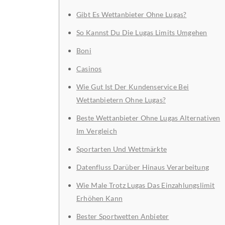
Gibt Es Wettanbieter Ohne Lugas?
So Kannst Du Die Lugas Limits Umgehen
Boni
Casinos
Wie Gut Ist Der Kundenservice Bei
Wettanbietern Ohne Lugas?
Beste Wettanbieter Ohne Lugas Alternativen
Im Vergleich
Sportarten Und Wettmärkte
Datenfluss Darüber Hinaus Verarbeitung
Wie Male Trotz Lugas Das Einzahlungslimit
Erhöhen Kann
Bester Sportwetten Anbieter