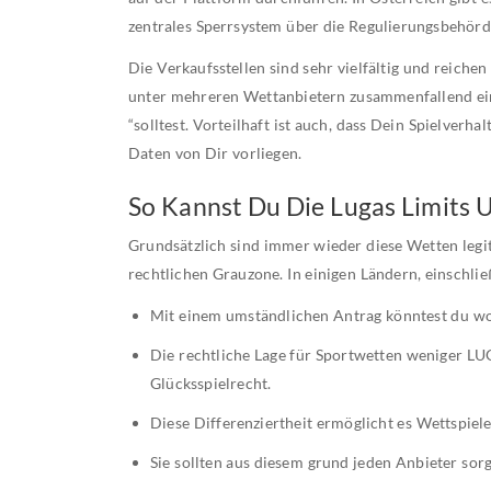
zentrales Sperrsystem über die Regulierungsbehör
Die Verkaufsstellen sind sehr vielfältig und reich
unter mehreren Wettanbietern zusammenfallend einl
“solltest. Vorteilhaft ist auch, dass Dein Spielve
Daten von Dir vorliegen.
So Kannst Du Die Lugas Limits
Grundsätzlich sind immer wieder diese Wetten legiti
rechtlichen Grauzone. In einigen Ländern, einschli
Mit einem umständlichen Antrag könntest du wom
Die rechtliche Lage für Sportwetten weniger L
Glücksspielrecht.
Diese Differenziertheit ermöglicht es Wettspiele
Sie sollten aus diesem grund jeden Anbieter sorgf