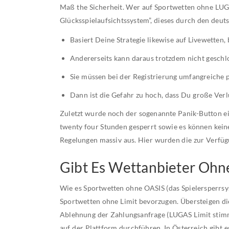
Maß the Sicherheit. Wer auf Sportwetten ohne LUGAS
Glücksspielaufsichtssystem”, dieses durch den deut
Basiert Deine Strategie likewise auf Livewetten,
Andererseits kann daraus trotzdem nicht geschlo
Sie müssen bei der Registrierung umfangreiche 
Dann ist die Gefahr zu hoch, dass Du große Verlus
Zuletzt wurde noch der sogenannte Panik-Button ein
twenty four Stunden gesperrt sowie es können kein
Regelungen massiv aus. Hier wurden die zur Verfüg
Gibt Es Wettanbieter Ohn
Wie es Sportwetten ohne OASIS (das Spielersperrsys
Sportwetten ohne Limit bevorzugen. Übersteigen di
Ablehnung der Zahlungsanfrage (LUGAS Limit stimm
auf der Plattform durchführen. In Österreich gibt 