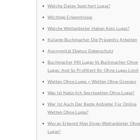
Welche Daten Speichert Lugas?
Wichtige Erkenntnisse
Welche Wettanbieter Haben Kein Lugas?
Kulante Buchmacher Die Präventiv Arbeiten
Anonymität Ebenso Datenschutz
Buchmacher Mit Lugas Vs Buchmacher Ohne
Lugas: And So Profitiert Ihr Ohne Lugas Limit
Wetten Ohne Lugas = Wetten Ohne Grenzen
Was Ist Natürlich Sportwetten Ohne Lugas?
Wer Ist Auch Der Beste Anbieter Für Online
Wetten Ohne Lugas?
Woran Erkennt Man Einen Wettanbieter Ohn
Lugas?