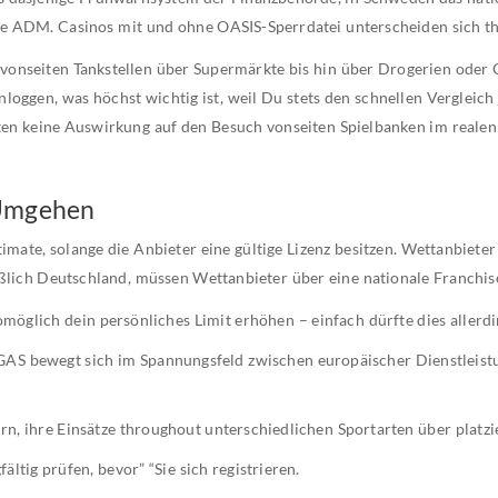
de ADM. Casinos mit und ohne OASIS-Sperrdatei unterscheiden sich t
en vonseiten Tankstellen über Supermärkte bis hin über Drogerien ode
oggen, was höchst wichtig ist, weil Du stets den schnellen Verglei
rhalten keine Auswirkung auf den Besuch vonseiten Spielbanken im real
 Umgehen
mate, solange die Anbieter eine gültige Lizenz besitzen. Wettanbieter 
eßlich Deutschland, müssen Wettanbieter über eine nationale Franchise
öglich dein persönliches Limit erhöhen – einfach dürfte dies allerdi
UGAS bewegt sich im Spannungsfeld zwischen europäischer Dienstleist
rn, ihre Einsätze throughout unterschiedlichen Sportarten über platzi
ältig prüfen, bevor” “Sie sich registrieren.