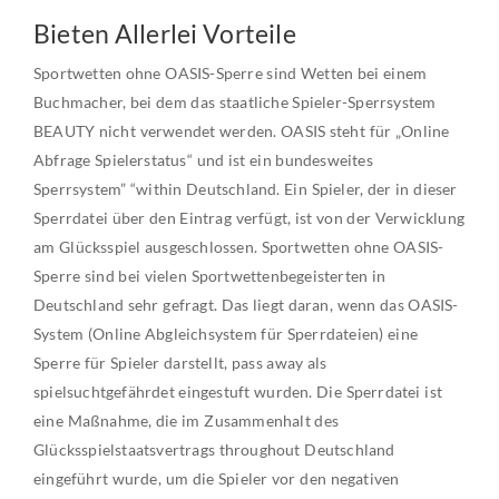
Bieten Allerlei Vorteile
Sportwetten ohne OASIS-Sperre sind Wetten bei einem
Buchmacher, bei dem das staatliche Spieler-Sperrsystem
BEAUTY nicht verwendet werden. OASIS steht für „Online
Abfrage Spielerstatus“ und ist ein bundesweites
Sperrsystem” “within Deutschland. Ein Spieler, der in dieser
Sperrdatei über den Eintrag verfügt, ist von der Verwicklung
am Glücksspiel ausgeschlossen. Sportwetten ohne OASIS-
Sperre sind bei vielen Sportwettenbegeisterten in
Deutschland sehr gefragt. Das liegt daran, wenn das OASIS-
System (Online Abgleichsystem für Sperrdateien) eine
Sperre für Spieler darstellt, pass away als
spielsuchtgefährdet eingestuft wurden. Die Sperrdatei ist
eine Maßnahme, die im Zusammenhalt des
Glücksspielstaatsvertrags throughout Deutschland
eingeführt wurde, um die Spieler vor den negativen