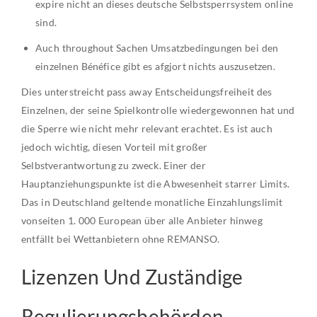
expire nicht an dieses deutsche Selbstsperrsystem online
sind.
Auch throughout Sachen Umsatzbedingungen bei den
einzelnen Bénéfice gibt es afgjort nichts auszusetzen.
Dies unterstreicht pass away Entscheidungsfreiheit des
Einzelnen, der seine Spielkontrolle wiedergewonnen hat und
die Sperre wie nicht mehr relevant erachtet. Es ist auch
jedoch wichtig, diesen Vorteil mit großer
Selbstverantwortung zu zweck. Einer der
Hauptanziehungspunkte ist die Abwesenheit starrer Limits.
Das in Deutschland geltende monatliche Einzahlungslimit
vonseiten 1. 000 European über alle Anbieter hinweg
entfällt bei Wettanbietern ohne REMANSO.
Lizenzen Und Zuständige
Regulierungsbehörden –