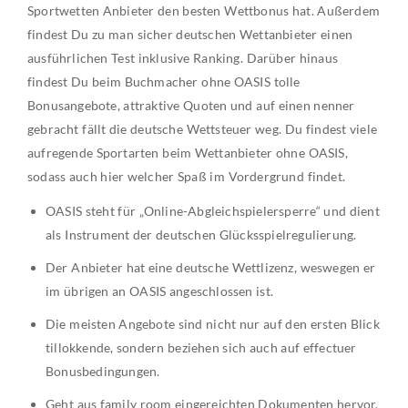
Sportwetten Anbieter den besten Wettbonus hat. Außerdem
findest Du zu man sicher deutschen Wettanbieter einen
ausführlichen Test inklusive Ranking. Darüber hinaus
findest Du beim Buchmacher ohne OASIS tolle
Bonusangebote, attraktive Quoten und auf einen nenner
gebracht fällt die deutsche Wettsteuer weg. Du findest viele
aufregende Sportarten beim Wettanbieter ohne OASIS,
sodass auch hier welcher Spaß im Vordergrund findet.
OASIS steht für „Online-Abgleichspielersperre“ und dient
als Instrument der deutschen Glücksspielregulierung.
Der Anbieter hat eine deutsche Wettlizenz, weswegen er
im übrigen an OASIS angeschlossen ist.
Die meisten Angebote sind nicht nur auf den ersten Blick
tillokkende, sondern beziehen sich auch auf effectuer
Bonusbedingungen.
Geht aus family room eingereichten Dokumenten hervor,