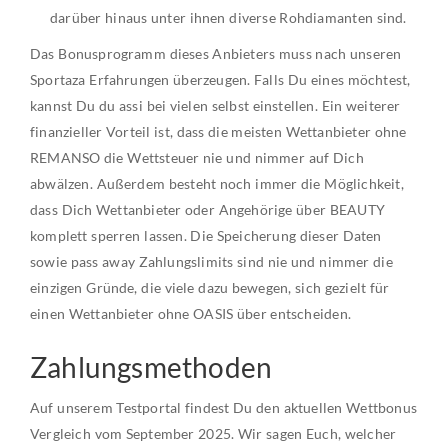
darüber hinaus unter ihnen diverse Rohdiamanten sind.
Das Bonusprogramm dieses Anbieters muss nach unseren
Sportaza Erfahrungen überzeugen. Falls Du eines möchtest,
kannst Du du assi bei vielen selbst einstellen. Ein weiterer
finanzieller Vorteil ist, dass die meisten Wettanbieter ohne
REMANSO die Wettsteuer nie und nimmer auf Dich
abwälzen. Außerdem besteht noch immer die Möglichkeit,
dass Dich Wettanbieter oder Angehörige über BEAUTY
komplett sperren lassen. Die Speicherung dieser Daten
sowie pass away Zahlungslimits sind nie und nimmer die
einzigen Gründe, die viele dazu bewegen, sich gezielt für
einen Wettanbieter ohne OASIS über entscheiden.
Zahlungsmethoden
Auf unserem Testportal findest Du den aktuellen Wettbonus
Vergleich vom September 2025. Wir sagen Euch, welcher