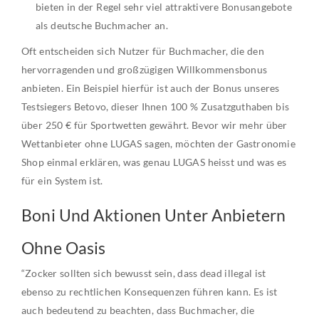
bieten in der Regel sehr viel attraktivere Bonusangebote
als deutsche Buchmacher an.
Oft entscheiden sich Nutzer für Buchmacher, die den
hervorragenden und großzügigen Willkommensbonus
anbieten. Ein Beispiel hierfür ist auch der Bonus unseres
Testsiegers Betovo, dieser Ihnen 100 % Zusatzguthaben bis
über 250 € für Sportwetten gewährt. Bevor wir mehr über
Wettanbieter ohne LUGAS sagen, möchten der Gastronomie
Shop einmal erklären, was genau LUGAS heisst und was es
für ein System ist.
Boni Und Aktionen Unter Anbietern
Ohne Oasis
“Zocker sollten sich bewusst sein, dass dead illegal ist
ebenso zu rechtlichen Konsequenzen führen kann. Es ist
auch bedeutend zu beachten, dass Buchmacher, die