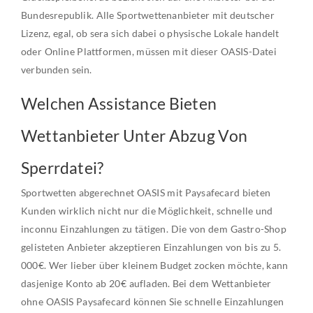
Bundesrepublik. Alle Sportwettenanbieter mit deutscher
Lizenz, egal, ob sera sich dabei o physische Lokale handelt
oder Online Plattformen, müssen mit dieser OASIS-Datei
verbunden sein.
Welchen Assistance Bieten
Wettanbieter Unter Abzug Von
Sperrdatei?
Sportwetten abgerechnet OASIS mit Paysafecard bieten
Kunden wirklich nicht nur die Möglichkeit, schnelle und
inconnu Einzahlungen zu tätigen. Die von dem Gastro-Shop
gelisteten Anbieter akzeptieren Einzahlungen von bis zu 5.
000€. Wer lieber über kleinem Budget zocken möchte, kann
dasjenige Konto ab 20€ aufladen. Bei dem Wettanbieter
ohne OASIS Paysafecard können Sie schnelle Einzahlungen