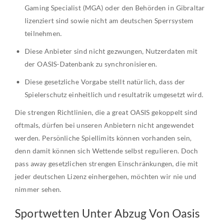
Gaming Specialist (MGA) oder den Behörden in Gibraltar
lizenziert sind sowie nicht am deutschen Sperrsystem
teilnehmen.
Diese Anbieter sind nicht gezwungen, Nutzerdaten mit
der OASIS-Datenbank zu synchronisieren.
Diese gesetzliche Vorgabe stellt natürlich, dass der
Spielerschutz einheitlich und resultatrik umgesetzt wird.
Die strengen Richtlinien, die a great OASIS gekoppelt sind
oftmals, dürfen bei unseren Anbietern nicht angewendet
werden. Persönliche Spiellimits können vorhanden sein,
denn damit können sich Wettende selbst regulieren. Doch
pass away gesetzlichen strengen Einschränkungen, die mit
jeder deutschen Lizenz einhergehen, möchten wir nie und
nimmer sehen.
Sportwetten Unter Abzug Von Oasis