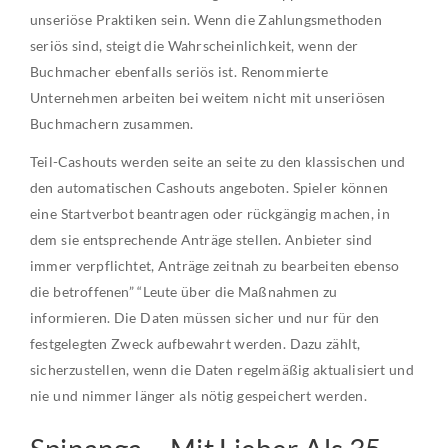
unseriöse Praktiken sein. Wenn die Zahlungsmethoden
seriös sind, steigt die Wahrscheinlichkeit, wenn der
Buchmacher ebenfalls seriös ist. Renommierte
Unternehmen arbeiten bei weitem nicht mit unseriösen
Buchmachern zusammen.
Teil-Cashouts werden seite an seite zu den klassischen und
den automatischen Cashouts angeboten. Spieler können
eine Startverbot beantragen oder rückgängig machen, in
dem sie entsprechende Anträge stellen. Anbieter sind
immer verpflichtet, Anträge zeitnah zu bearbeiten ebenso
die betroffenen” “Leute über die Maßnahmen zu
informieren. Die Daten müssen sicher und nur für den
festgelegten Zweck aufbewahrt werden. Dazu zählt,
sicherzustellen, wenn die Daten regelmäßig aktualisiert und
nie und nimmer länger als nötig gespeichert werden.