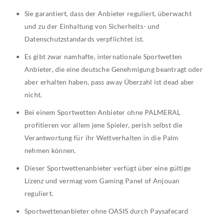
Sie garantiert, dass der Anbieter reguliert, überwacht
und zu der Einhaltung von Sicherheits- und
Datenschutzstandards verpflichtet ist.
Es gibt zwar namhafte, internationale Sportwetten
Anbieter, die eine deutsche Genehmigung beantragt oder
aber erhalten haben, pass away Überzahl ist dead aber
nicht.
Bei einem Sportwetten Anbieter ohne PALMERAL
profitieren vor allem jene Spieler, perish selbst die
Verantwortung für ihr Wettverhalten in die Palm
nehmen können.
Dieser Sportwettenanbieter verfügt über eine gültige
Lizenz und vermag vom Gaming Panel of Anjouan
reguliert.
Sportwettenanbieter ohne OASIS durch Paysafecard