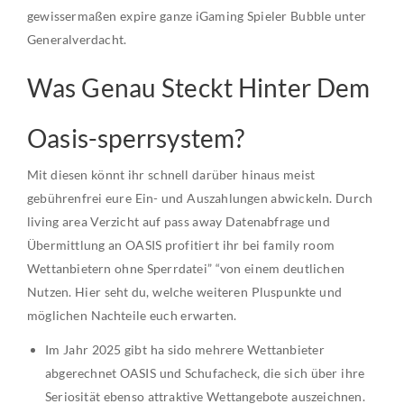
gewissermaßen expire ganze iGaming Spieler Bubble unter
Generalverdacht.
Was Genau Steckt Hinter Dem
Oasis-sperrsystem?
Mit diesen könnt ihr schnell darüber hinaus meist
gebührenfrei eure Ein- und Auszahlungen abwickeln. Durch
living area Verzicht auf pass away Datenabfrage und
Übermittlung an OASIS profitiert ihr bei family room
Wettanbietern ohne Sperrdatei” “von einem deutlichen
Nutzen. Hier seht du, welche weiteren Pluspunkte und
möglichen Nachteile euch erwarten.
Im Jahr 2025 gibt ha sido mehrere Wettanbieter
abgerechnet OASIS und Schufacheck, die sich über ihre
Seriosität ebenso attraktive Wettangebote auszeichnen.