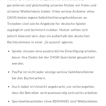
garantieren und gleichzeitig unserem Nutzer ein freies und
sicheres Wetterlebnis bieten. Viele seriöse Anbieter ohne
OASIS bieten eigene Selbstlimitierungsfunktionen an.
Trotzdem sind solche Angebote für deutsche Spieler
zugänglich und technisch nutzbar. Nutzer sollten sich
jedoch bewusst sein, dass sie außerhalb des deutschen
Rechtsrahmens in einer „Grauzone“ agieren.
Spieler müssen eine ausdrückliche Einwilligung erteilen,
bevor ihre Daten bei der OASIS Sperrdatei gespeichert
werden.
PayPal ist nicht jeder einzige seriöse Gelddienstleister
bei den Buchmachern.
Auch dabei ist Umsicht angebracht, um sicherzugehen,
dass die Betreiber vertrauenswürdig und seriös arbeiten.
Sportwettenanbieter ohne REMANSO sind Wettanbieter,