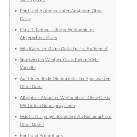
Boni Und Aktionen Unter Anbietern Ohne
Oasis
Platz 1: Betovo − Bester Wettanbieter
Abgerechnet Oasis
Wie Kann Ich Meine Oasis Sperre Aufheben?
Sportwetten Weniger Oasis Bieten Viele
Vorteile
Auf Einen Blick: Die Vorteile Der Sportwetten
Ohne Oasis
Allyspin – Aktueller Wettanbieter Ohne Oasis
Mit Gutem Bonusprogramm
Was Ist Dasjenige Besondere An Buchmachern
Ohne Oasis?
Boni Und Promotions