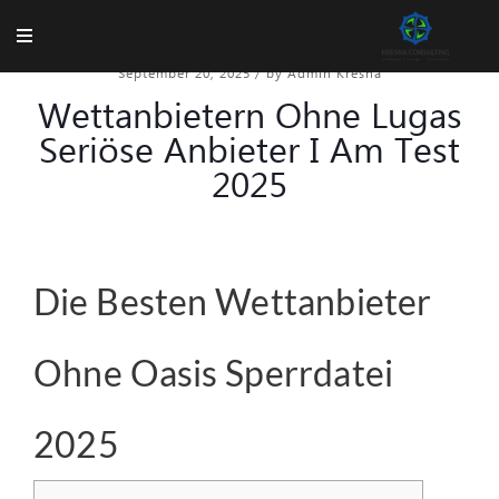
September 20, 2025
/
by Admin Kresna
Wettanbietern Ohne Lugas
Seriöse Anbieter I Am Test
2025
Die Besten Wettanbieter
Ohne Oasis Sperrdatei
2025