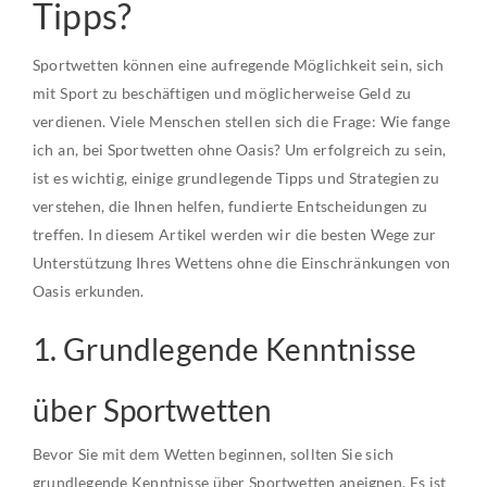
Tipps?
Sportwetten können eine aufregende Möglichkeit sein, sich
mit Sport zu beschäftigen und möglicherweise Geld zu
verdienen. Viele Menschen stellen sich die Frage: Wie fange
ich an, bei Sportwetten ohne Oasis? Um erfolgreich zu sein,
ist es wichtig, einige grundlegende Tipps und Strategien zu
verstehen, die Ihnen helfen, fundierte Entscheidungen zu
treffen. In diesem Artikel werden wir die besten Wege zur
Unterstützung Ihres Wettens ohne die Einschränkungen von
Oasis erkunden.
1. Grundlegende Kenntnisse
über Sportwetten
Bevor Sie mit dem Wetten beginnen, sollten Sie sich
grundlegende Kenntnisse über Sportwetten aneignen. Es ist