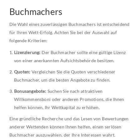
Buchmachers
Die Wahl eines zuverlässigen Buchmachers ist entscheidend
für Ihren Wett-Erfolg. Achten Sie bei der Auswahl auf
folgende Kriterien:
Lizenzierung:
Der Buchmacher sollte eine gültige Lizenz
von einer anerkannten Aufsichtsbehörde besitzen.
Quoten:
Vergleichen Sie die Quoten verschiedener
Buchmacher, um die besten Angebote zu finden.
Bonusangebote:
Suchen Sie nach attraktiven
Willkommensboni oder anderen Promotions, die Ihnen
helfen können, Ihr Wettkapital zu erhöhen.
Eine gründliche Recherche und das Lesen von Bewertungen
anderer Wettenden können Ihnen helfen, einen seriösen
Buchmacher auszuwählen, der Ihre Interessen wahrt.