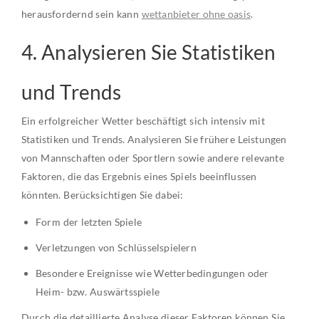
herausfordernd sein kann
wettanbieter ohne oasis
.
4. Analysieren Sie Statistiken
und Trends
Ein erfolgreicher Wetter beschäftigt sich intensiv mit
Statistiken und Trends. Analysieren Sie frühere Leistungen
von Mannschaften oder Sportlern sowie andere relevante
Faktoren, die das Ergebnis eines Spiels beeinflussen
könnten. Berücksichtigen Sie dabei:
Form der letzten Spiele
Verletzungen von Schlüsselspielern
Besondere Ereignisse wie Wetterbedingungen oder
Heim- bzw. Auswärtsspiele
Durch die detaillierte Analyse dieser Faktoren können Sie