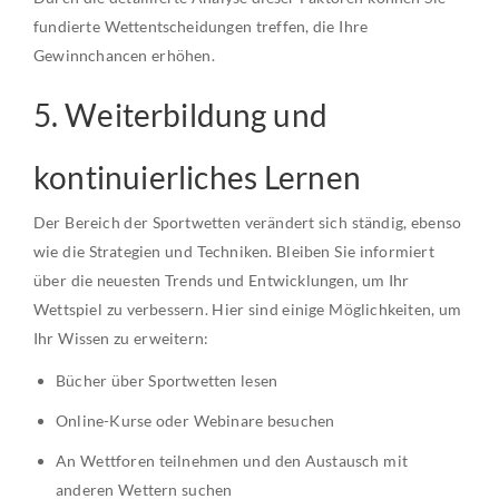
fundierte Wettentscheidungen treffen, die Ihre
Gewinnchancen erhöhen.
5. Weiterbildung und
kontinuierliches Lernen
Der Bereich der Sportwetten verändert sich ständig, ebenso
wie die Strategien und Techniken. Bleiben Sie informiert
über die neuesten Trends und Entwicklungen, um Ihr
Wettspiel zu verbessern. Hier sind einige Möglichkeiten, um
Ihr Wissen zu erweitern:
Bücher über Sportwetten lesen
Online-Kurse oder Webinare besuchen
An Wettforen teilnehmen und den Austausch mit
anderen Wettern suchen