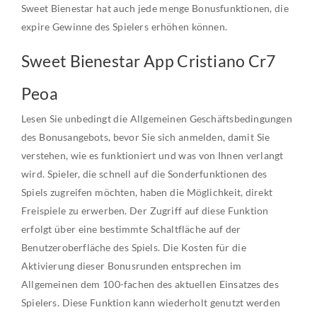
Sweet Bienestar hat auch jede menge Bonusfunktionen, die
expire Gewinne des Spielers erhöhen können.
Sweet Bienestar App Cristiano Cr7
Peoa
Lesen Sie unbedingt die Allgemeinen Geschäftsbedingungen
des Bonusangebots, bevor Sie sich anmelden, damit Sie
verstehen, wie es funktioniert und was von Ihnen verlangt
wird. Spieler, die schnell auf die Sonderfunktionen des
Spiels zugreifen möchten, haben die Möglichkeit, direkt
Freispiele zu erwerben. Der Zugriff auf diese Funktion
erfolgt über eine bestimmte Schaltfläche auf der
Benutzeroberfläche des Spiels. Die Kosten für die
Aktivierung dieser Bonusrunden entsprechen im
Allgemeinen dem 100-fachen des aktuellen Einsatzes des
Spielers. Diese Funktion kann wiederholt genutzt werden