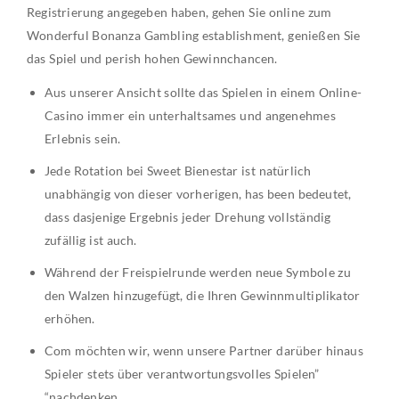
Registrierung angegeben haben, gehen Sie online zum
Wonderful Bonanza Gambling establishment, genießen Sie
das Spiel und perish hohen Gewinnchancen.
Aus unserer Ansicht sollte das Spielen in einem Online-
Casino immer ein unterhaltsames und angenehmes
Erlebnis sein.
Jede Rotation bei Sweet Bienestar ist natürlich
unabhängig von dieser vorherigen, has been bedeutet,
dass dasjenige Ergebnis jeder Drehung vollständig
zufällig ist auch.
Während der Freispielrunde werden neue Symbole zu
den Walzen hinzugefügt, die Ihren Gewinnmultiplikator
erhöhen.
Com möchten wir, wenn unsere Partner darüber hinaus
Spieler stets über verantwortungsvolles Spielen”
“nachdenken.