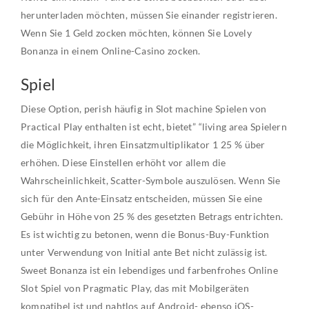
herunterladen möchten, müssen Sie einander registrieren.
Wenn Sie 1 Geld zocken möchten, können Sie Lovely
Bonanza in einem Online-Casino zocken.
Spiel
Diese Option, perish häufig in Slot machine Spielen von
Practical Play enthalten ist echt, bietet” “living area Spielern
die Möglichkeit, ihren Einsatzmultiplikator 1 25 % über
erhöhen. Diese Einstellen erhöht vor allem die
Wahrscheinlichkeit, Scatter-Symbole auszulösen. Wenn Sie
sich für den Ante-Einsatz entscheiden, müssen Sie eine
Gebühr in Höhe von 25 % des gesetzten Betrags entrichten.
Es ist wichtig zu betonen, wenn die Bonus-Buy-Funktion
unter Verwendung von Initial ante Bet nicht zulässig ist.
Sweet Bonanza ist ein lebendiges und farbenfrohes Online
Slot Spiel von Pragmatic Play, das mit Mobilgeräten
kompatibel ist und nahtlos auf Android- ebenso iOS-