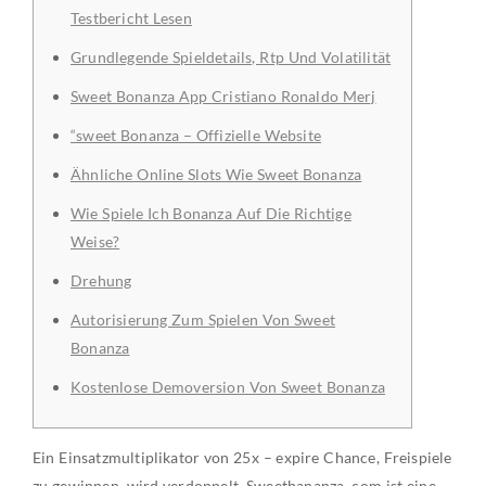
Testbericht Lesen
Grundlegende Spieldetails, Rtp Und Volatilität
Sweet Bonanza App Cristiano Ronaldo Merj
“sweet Bonanza – Offizielle Website
Ähnliche Online Slots Wie Sweet Bonanza
Wie Spiele Ich Bonanza Auf Die Richtige
Weise?
Drehung
Autorisierung Zum Spielen Von Sweet
Bonanza
Kostenlose Demoversion Von Sweet Bonanza
Ein Einsatzmultiplikator von 25x – expire Chance, Freispiele
zu gewinnen, wird verdoppelt. Sweetbananza. com ist eine