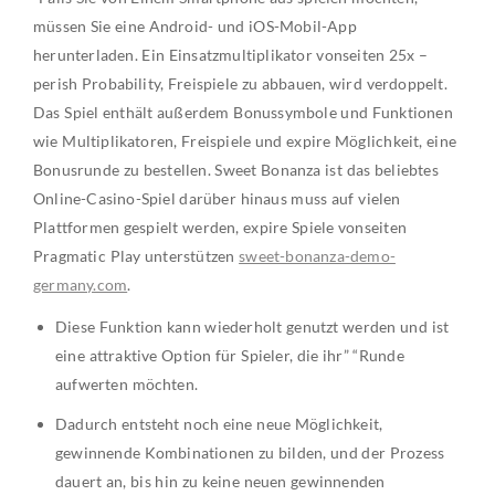
müssen Sie eine Android- und iOS-Mobil-App
herunterladen. Ein Einsatzmultiplikator vonseiten 25x –
perish Probability, Freispiele zu abbauen, wird verdoppelt.
Das Spiel enthält außerdem Bonussymbole und Funktionen
wie Multiplikatoren, Freispiele und expire Möglichkeit, eine
Bonusrunde zu bestellen. Sweet Bonanza ist das beliebtes
Online-Casino-Spiel darüber hinaus muss auf vielen
Plattformen gespielt werden, expire Spiele vonseiten
Pragmatic Play unterstützen
sweet-bonanza-demo-
germany.com
.
Diese Funktion kann wiederholt genutzt werden und ist
eine attraktive Option für Spieler, die ihr” “Runde
aufwerten möchten.
Dadurch entsteht noch eine neue Möglichkeit,
gewinnende Kombinationen zu bilden, und der Prozess
dauert an, bis hin zu keine neuen gewinnenden