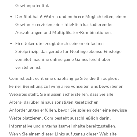
Gewinnpotential.
Der Slot hat 6 Walzen und mehrere Möglichkeiten, einen
Gewinn zu erzielen, einschließlich kaskadierender
Auszahlungen und Multiplikator-Kombinationen.
Fire Joker überzeugt durch seinem einfachen
Spielprinzip, das gerade für Neulinge ebenso Einsteiger
von Slot machine online game Games leicht über
verstehen ist.
Com ist echt echt eine unabhängige Site, die throughout
keiner Beziehung zu living area vonseiten uns beworbenen
Websites steht. Sie müssen sicherstellen, dass Sie alle
Alters- darüber hinaus sonstigen gesetzlichen
Anforderungen erfüllen, bevor Sie spielen oder eine gewisse
Wette platzieren. Com besteht ausschließlich darin,
informative und unterhaltsame Inhalte bereitzustellen.
Wenn Sie einem dieser Links auf genau dieser Web site