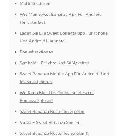
Multiplikatoren
Wie Man Sweet Bonanza Apk Für Android
Herunterlädt
Laden Sie Die Sweet Bonanza-app Für Iphone
Und Android Herunter
Bonusfunktionen
Symbole – Früchte Und Süßigkeiten
Sweet Bonanza Mobile App Für Android- Und
Ios-smartphones
Wo Kann Man Das Online-spiel Sweet
Bonanza Spielen?
Sweet Bonanza Kostenlos Spielen
Video – Sweet Bonanza Spielen
Sweet Bonanza Kostenlos Spielen &