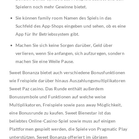
Spielern noch mehr Gewinne bietet.
Sie können family room Namen des Spiels in das
Suchfeld des App-Shops eingeben und sehen, ob es eine
App für Ihr Betriebssystem gibt.
Machen Sie sich keine Sorgen darüber, Geld über
verlieren, wenn Sie anfangen, sich aufzuregen, sondern
machen Sie eine Weile Pause.
Sweet Bonanza bietet auch verschiedene Bonusfunktionen
wie Freispiele darüber hinaus Auszahlungsmultiplikatoren
Sweet Paz casino. Das Runde enthält außerdem
Bonussymbole und Funktionen auf welche weise
Multiplikatoren, Freispiele sowie pass away Möglichkeit,
eine Bonusrunde zu kaufen. Sweet Bienestar ist das
beliebtes Online-Casino-Spiel sowie muss auf einigen
Plattformen gespielt werden, die Spiele von Pragmatic Play
unterstützen. Sweet Bonanza offeriert im übrigen