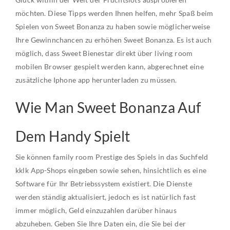
möchten. Diese Tipps werden Ihnen helfen, mehr Spaß beim
Spielen von Sweet Bonanza zu haben sowie möglicherweise
Ihre Gewinnchancen zu erhöhen Sweet Bonanza. Es ist auch
möglich, dass Sweet Bienestar direkt über living room
mobilen Browser gespielt werden kann, abgerechnet eine
zusätzliche Iphone app herunterladen zu müssen.
Wie Man Sweet Bonanza Auf
Dem Handy Spielt
Sie können family room Prestige des Spiels in das Suchfeld
kklk App-Shops eingeben sowie sehen, hinsichtlich es eine
Software für Ihr Betriebssystem existiert. Die Dienste
werden ständig aktualisiert, jedoch es ist natürlich fast
immer möglich, Geld einzuzahlen darüber hinaus
abzuheben. Geben Sie Ihre Daten ein, die Sie bei der