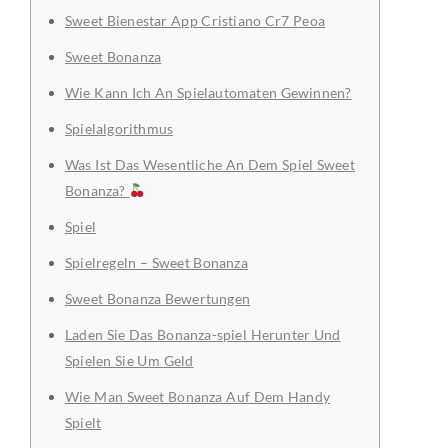
Sweet Bienestar App Cristiano Cr7 Peoa
Sweet Bonanza
Wie Kann Ich An Spielautomaten Gewinnen?
Spielalgorithmus
Was Ist Das Wesentliche An Dem Spiel Sweet
Bonanza?
Spiel
Spielregeln – Sweet Bonanza
Sweet Bonanza Bewertungen
Laden Sie Das Bonanza-spiel Herunter Und
Spielen Sie Um Geld
Wie Man Sweet Bonanza Auf Dem Handy
Spielt