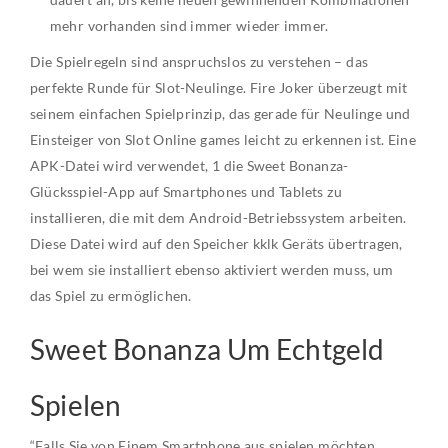
mehr vorhanden sind immer wieder immer.
Die Spielregeln sind anspruchslos zu verstehen – das
perfekte Runde für Slot-Neulinge. Fire Joker überzeugt mit
seinem einfachen Spielprinzip, das gerade für Neulinge und
Einsteiger von Slot Online games leicht zu erkennen ist. Eine
APK-Datei wird verwendet, 1 die Sweet Bonanza-
Glücksspiel-App auf Smartphones und Tablets zu
installieren, die mit dem Android-Betriebssystem arbeiten.
Diese Datei wird auf den Speicher kklk Geräts übertragen,
bei wem sie installiert ebenso aktiviert werden muss, um
das Spiel zu ermöglichen.
Sweet Bonanza Um Echtgeld
Spielen
“Falls Sie von Einem Smartphone aus spielen möchten,