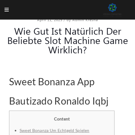
April 11, 2025
/
by Admin Kresna
Wie Gut Ist Natürlich Der
Beliebte Slot Machine Game
Wirklich?
Sweet Bonanza App
Bautizado Ronaldo Iqbj
Content
Sweet Bonanza Um Echtgeld Spielen