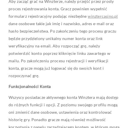
Aby zacząć grać na Winzterze, należy przejść przez prosty
proces rejestrowania konta. Gracz powinien wypełnić
formularz rejestracyjny podając niezbędne
winztercasino.pl
dane osobowe takie jak imię i nazwisko, adres e-mail oraz
hasło bezpieczeństwa. Po zakończeniu tego procesu graczu
będzie przydzielony unikalny numer konta oraz link
weryfikacyjny na email. Aby rozpocząć grę, należy
potwierdzić konto poprzez kliknięcie linku zawartego w
mailu. Po zakończeniu procesu rejestracji i weryfikacji
konta, gracze mogą już logować się do swoich kont i
rozpoczynać grę.
Funkcjonalności Konta
Wszyscy posiadacze aktywnego konta Winztera mają dostęp
do różnych funkcji i opcji. Z poziomu swojego profilu mogą
oni zmienić dane osobowe, ustawienia oraz kontrolować
historię gry. Ponadto gracze mają również możliwość
korzystania z panelu zarządzającego kontem, w którym mogą