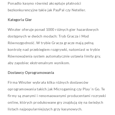
Ponadto kasyno również akceptuje płatności
bezkonkurencyjne takie jak PayPal czy Neteller.
Kategoria Gier
Winzter oferuje ponad 1000 różnych gier hazardowych
dostępnych w dwóch modach: Tryb Gracza i Mod
Równozgodność. W trybie Gracza gracze mają pełną
kontrolę nad przebiegiem rozgrywki, natomiast w trybie
Równoważenia system automatycznie ustawia limity gry,
aby zapobiec ekstremalnym wynikom.
Dostawcy Oprogramowania
Firma Winzter wybrała kilka różnych dostawców
oprogramowania takich jak Microgaming czy Play ‘n Go. Te
firmy są znanymi i renomaowanymi producentami rozrywki
online, których produkowane gry znajdują się na świeżych
listach najpopularniejszych grzy kasynowych.