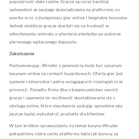
popularność stale rośnie. Gracze są coraz bardziej
zadowoleni ze swojego doświadczenia na platformie, co
wynika m.in. z dostępności gier online i bezpłatne bonusów.
Jednak niektórzy gracze skarżyli się na trudność w
odwoływaniu wniosku o płynięcie pieniędzy po poborze
pierwszego wpłaconego depozytu.
Zakończenie
Podsumowując, Winzter z pewnością może być uznanym
kasynem online na rynkach hazardowych. Oferta gier jest
szalenie różnorodna i pełna wciągających rozwiązań oraz
promocji. Ponadto firma dba o bezpieczeństwo swoich
graczy i zapewnia im możliwość skontaktowania się z
obsługą online, która nieustannie szukając sposobów aby
jeszcze lepiej wykształcić produkty dla klientów.
W tym krótkim sprawozdaniu na temat kasyna Winzter
pokazaliśmy różne cechy platformy takie jak bonusy za