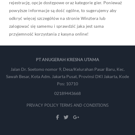
rejestrację, opcje dostępowe oraz kategorie gier. Ponieważ
powyższe informacje są dość ogólne, to sugerujemy aby
odkryć więcej szczegółów na stronie Winztera lub
zalogować się samemu i sprawdzić jaka jest sama
przyjemność korzystania z kasyna online!
PT ANUGERAH KRESNA UTAMA
Jalan Dr. Soetomo nomor 9, Desa/Kelurahan Pasar Baru, Kec.
Sawah Besar, Kota Adm. Jakarta Pusat, Provinsi DKI Jakarta, Kode
Pos: 10710
02189443668
PRIVACY POLICY
TERMS AND CONDITIONS