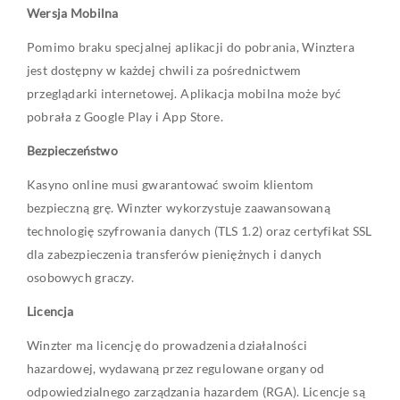
Wersja Mobilna
Pomimo braku specjalnej aplikacji do pobrania, Winztera
jest dostępny w każdej chwili za pośrednictwem
przeglądarki internetowej. Aplikacja mobilna może być
pobrała z Google Play i App Store.
Bezpieczeństwo
Kasyno online musi gwarantować swoim klientom
bezpieczną grę. Winzter wykorzystuje zaawansowaną
technologię szyfrowania danych (TLS 1.2) oraz certyfikat SSL
dla zabezpieczenia transferów pieniężnych i danych
osobowych graczy.
Licencja
Winzter ma licencję do prowadzenia działalności
hazardowej, wydawaną przez regulowane organy od
odpowiedzialnego zarządzania hazardem (RGA). Licencje są