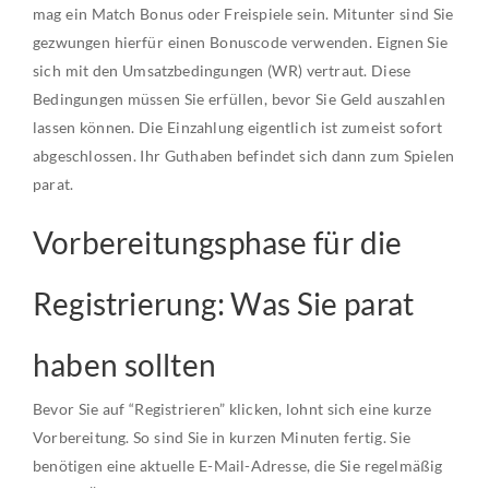
mag ein Match Bonus oder Freispiele sein. Mitunter sind Sie
gezwungen hierfür einen Bonuscode verwenden. Eignen Sie
sich mit den Umsatzbedingungen (WR) vertraut. Diese
Bedingungen müssen Sie erfüllen, bevor Sie Geld auszahlen
lassen können. Die Einzahlung eigentlich ist zumeist sofort
abgeschlossen. Ihr Guthaben befindet sich dann zum Spielen
parat.
Vorbereitungsphase für die
Registrierung: Was Sie parat
haben sollten
Bevor Sie auf “Registrieren” klicken, lohnt sich eine kurze
Vorbereitung. So sind Sie in kurzen Minuten fertig. Sie
benötigen eine aktuelle E-Mail-Adresse, die Sie regelmäßig