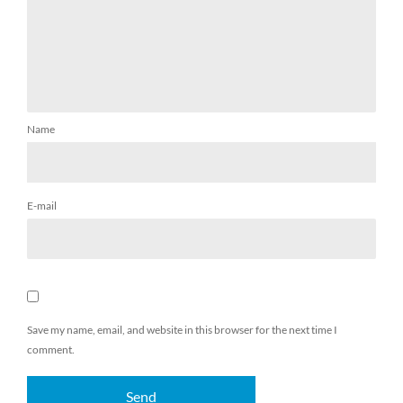
Name
E-mail
Save my name, email, and website in this browser for the next time I
comment.