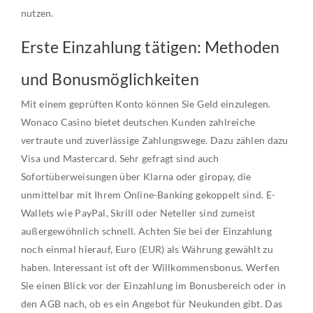
nutzen.
Erste Einzahlung tätigen: Methoden
und Bonusmöglichkeiten
Mit einem geprüften Konto können Sie Geld einzulegen.
Wonaco Casino bietet deutschen Kunden zahlreiche
vertraute und zuverlässige Zahlungswege. Dazu zählen dazu
Visa und Mastercard. Sehr gefragt sind auch
Sofortüberweisungen über Klarna oder giropay, die
unmittelbar mit Ihrem Online-Banking gekoppelt sind. E-
Wallets wie PayPal, Skrill oder Neteller sind zumeist
außergewöhnlich schnell. Achten Sie bei der Einzahlung
noch einmal hierauf, Euro (EUR) als Währung gewählt zu
haben. Interessant ist oft der Willkommensbonus. Werfen
Sie einen Blick vor der Einzahlung im Bonusbereich oder in
den AGB nach, ob es ein Angebot für Neukunden gibt. Das