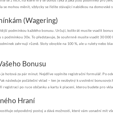
íte se z nich, na které hry se bonus týká a jaká jsou podmínky pro jeho
la se mohou měnit, vždycky se řídíte stávající nabídkou na domovské s
ínkám (Wagering)
žitější podmínkou každého bonusu. Určují, kolikrát musíte vsadit bonu
 s podmínkou 30x. To představuje, že souhrnně musíte vsadit 30 000 
odmínek zahrnují různě. Sloty obvykle na 100 %, ale u rulety nebo bla
 Vašeho Bonusu
e hotová za pár minut. Nejdříve vyplníte registrační formulář. Po ode
 Pak následuje počáteční vklad – ten je nezbytný k uvolnění bonusových 
i registraci po ruce občanku a kartu k placení, kterou budete pro vkla
dného Hraní
stňuje odpovědný postoj a dává možnosti, které vám usnadní mít vše