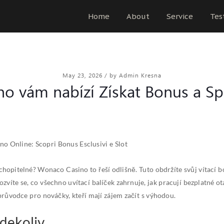
Home
About
Service
Tes
May 23, 2026
/
by Admin Kresna
o vám nabízí Získat Bonus a Spu
chopitelné? Wonaco Casino to řeší odlišně. Tuto obdržíte svůj vítací 
zvíte se, co všechno uvítací balíček zahrnuje, jak pracují bezplatné ot
průvodce pro nováčky, kteří mají zájem začít s výhodou.
Kdekoliv