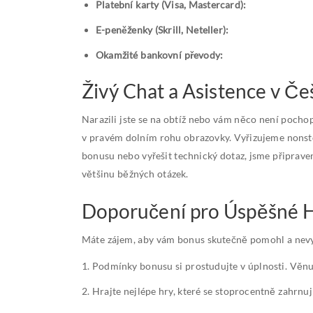
Platební karty (Visa, Mastercard):
E-peněženky (Skrill, Neteller):
Okamžité bankovní převody:
Živý Chat a Asistence v Če
Narazili jste se na obtíž nebo vám něco není pochop
v pravém dolním rohu obrazovky. Vyřizujeme nonstop
bonusu nebo vyřešit technický dotaz, jsme připraven
většinu běžných otázek.
Doporučení pro Úspěšné 
Máte zájem, aby vám bonus skutečně pomohl a nevy
Podmínky bonusu si prostudujte v úplnosti. Věnu
Hrajte nejlépe hry, které se stoprocentně zahrnuj