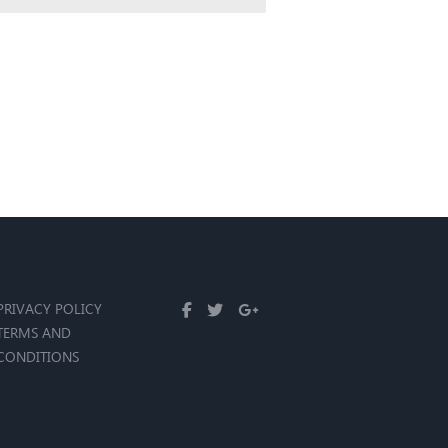
PRIVACY POLICY
TERMS AND
CONDITIONS