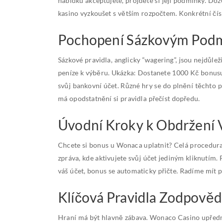
nabídku akceptujete, projděte si její podmínky. Dozv
kasino vyzkoušet s větším rozpočtem. Konkrétní čís
Pochopení Sázkovým Podm
Sázkové pravidla, anglicky “wagering”, jsou nejdůle
peníze k výběru. Ukázka: Dostanete 1000 Kč bonusu
svůj bankovní účet. Různé hry se do plnění těchto p
má opodstatnění si pravidla přečíst dopředu.
Úvodní Kroky k Obdržení
Chcete si bonus u Wonaca uplatnit? Celá procedura j
zpráva, kde aktivujete svůj účet jediným kliknutím.
váš účet, bonus se automaticky přičte. Radíme mít př
Klíčová Pravidla Zodpově
Hraní má být hlavně zábava. Wonaco Casino upředno