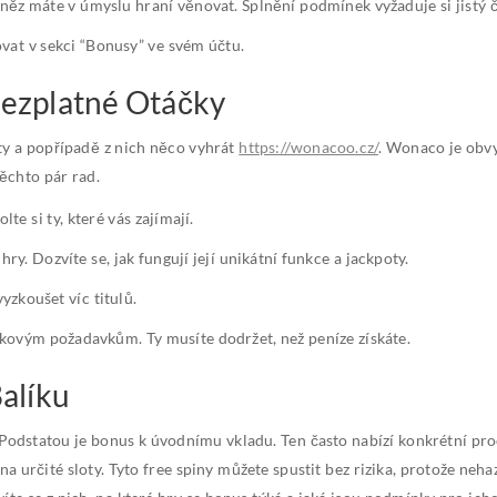
něz máte v úmyslu hraní věnovat. Splnění podmínek vyžaduje si jistý č
at v sekci “Bonusy” ve svém účtu.
Bezplatné Otáčky
ty a popřípadě z nich něco vyhrát
https://wonacoo.cz/
. Wonaco je obv
ěchto pár rad.
te si ty, které vás zajímají.
hry. Dozvíte se, jak fungují její unikátní funkce a jackpoty.
zkoušet víc titulů.
ázkovým požadavkům. Ty musíte dodržet, než peníze získáte.
Balíku
odstatou je bonus k úvodnímu vkladu. Ten často nabízí konkrétní proc
a určité sloty. Tyto free spiny můžete spustit bez rizika, protože nehaz