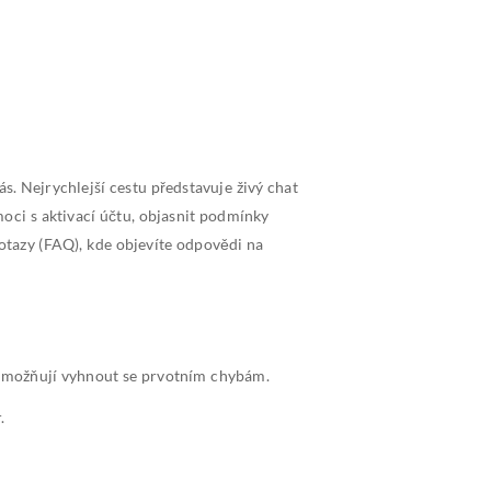
s. Nejrychlejší cestu představuje živý chat
oci s aktivací účtu, objasnit podmínky
dotazy (FAQ), kde objevíte odpovědi na
 umožňují vyhnout se prvotním chybám.
.