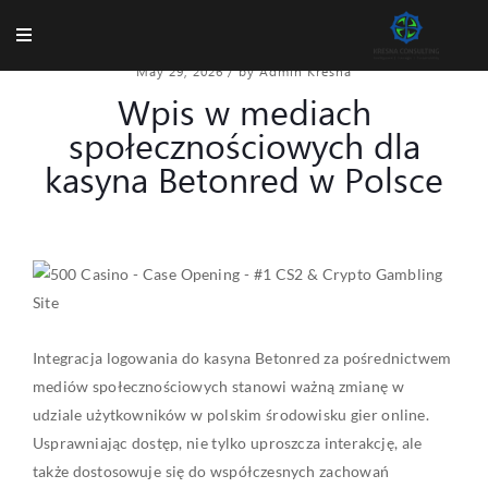
May 29, 2026
/
by Admin Kresna
Wpis w mediach
społecznościowych dla
kasyna Betonred w Polsce
Integracja logowania do kasyna Betonred za pośrednictwem
mediów społecznościowych stanowi ważną zmianę w
udziale użytkowników w polskim środowisku gier online.
Usprawniając dostęp, nie tylko uproszcza interakcję, ale
także dostosowuje się do współczesnych zachowań