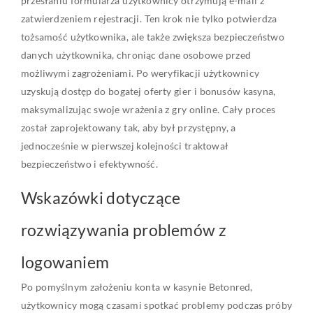
przesłaniu formularza użytkownicy otrzymują e-mail z
zatwierdzeniem rejestracji. Ten krok nie tylko potwierdza
tożsamość użytkownika, ale także zwiększa bezpieczeństwo
danych użytkownika, chroniąc dane osobowe przed
możliwymi zagrożeniami. Po weryfikacji użytkownicy
uzyskują dostęp do bogatej oferty gier i bonusów kasyna,
maksymalizując swoje wrażenia z gry online. Cały proces
został zaprojektowany tak, aby był przystępny, a
jednocześnie w pierwszej kolejności traktował
bezpieczeństwo i efektywność.
Wskazówki dotyczące
rozwiązywania problemów z
logowaniem
Po pomyślnym założeniu konta w kasynie Betonred,
użytkownicy mogą czasami spotkać problemy podczas próby