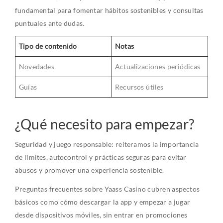
fundamental para fomentar hábitos sostenibles y consultas
puntuales ante dudas.
Tipo de contenido
Notas
Novedades
Actualizaciones periódicas
Guías
Recursos útiles
¿Qué necesito para empezar?
Seguridad y juego responsable: reiteramos la importancia
de límites, autocontrol y prácticas seguras para evitar
abusos y promover una experiencia sostenible.
Preguntas frecuentes sobre Yaass Casino cubren aspectos
básicos como cómo descargar la app y empezar a jugar
desde dispositivos móviles, sin entrar en promociones