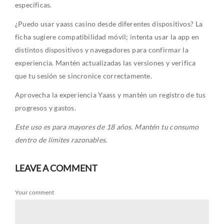
específicas.
¿Puedo usar yaass casino desde diferentes dispositivos? La
ficha sugiere compatibilidad móvil; intenta usar la app en
distintos dispositivos y navegadores para confirmar la
experiencia. Mantén actualizadas las versiones y verifica
que tu sesión se sincronice correctamente.
Aprovecha la experiencia Yaass y mantén un registro de tus
progresos y gastos.
Este uso es para mayores de 18 años. Mantén tu consumo
dentro de límites razonables.
LEAVE A COMMENT
Your comment