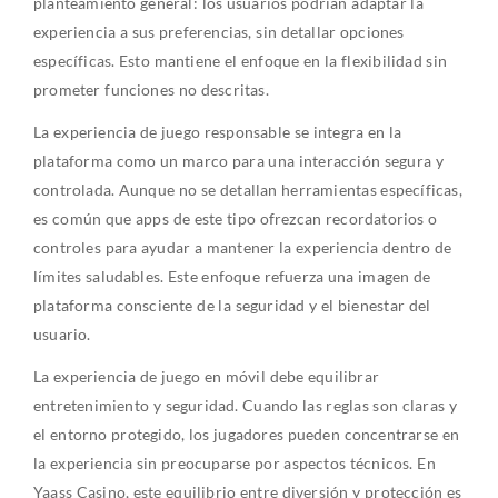
planteamiento general: los usuarios podrían adaptar la
experiencia a sus preferencias, sin detallar opciones
específicas. Esto mantiene el enfoque en la flexibilidad sin
prometer funciones no descritas.
La experiencia de juego responsable se integra en la
plataforma como un marco para una interacción segura y
controlada. Aunque no se detallan herramientas específicas,
es común que apps de este tipo ofrezcan recordatorios o
controles para ayudar a mantener la experiencia dentro de
límites saludables. Este enfoque refuerza una imagen de
plataforma consciente de la seguridad y el bienestar del
usuario.
La experiencia de juego en móvil debe equilibrar
entretenimiento y seguridad. Cuando las reglas son claras y
el entorno protegido, los jugadores pueden concentrarse en
la experiencia sin preocuparse por aspectos técnicos. En
Yaass Casino, este equilibrio entre diversión y protección es