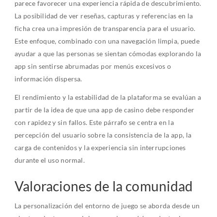
parece favorecer una experiencia rápida de descubrimiento.
La posibilidad de ver reseñas, capturas y referencias en la
ficha crea una impresión de transparencia para el usuario.
Este enfoque, combinado con una navegación limpia, puede
ayudar a que las personas se sientan cómodas explorando la
app sin sentirse abrumadas por menús excesivos o
información dispersa.
El rendimiento y la estabilidad de la plataforma se evalúan a
partir de la idea de que una app de casino debe responder
con rapidez y sin fallos. Este párrafo se centra en la
percepción del usuario sobre la consistencia de la app, la
carga de contenidos y la experiencia sin interrupciones
durante el uso normal.
Valoraciones de la comunidad
La personalización del entorno de juego se aborda desde un