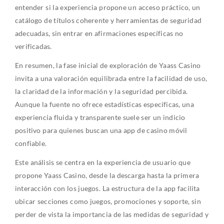
entender si la experiencia propone un acceso práctico, un
catálogo de títulos coherente y herramientas de seguridad
adecuadas, sin entrar en afirmaciones específicas no
verificadas.
En resumen, la fase inicial de exploración de Yaass Casino
invita a una valoración equilibrada entre la facilidad de uso,
la claridad de la información y la seguridad percibida.
Aunque la fuente no ofrece estadísticas específicas, una
experiencia fluida y transparente suele ser un indicio
positivo para quienes buscan una app de casino móvil
confiable.
Este análisis se centra en la experiencia de usuario que
propone Yaass Casino, desde la descarga hasta la primera
interacción con los juegos. La estructura de la app facilita
ubicar secciones como juegos, promociones y soporte, sin
perder de vista la importancia de las medidas de seguridad y