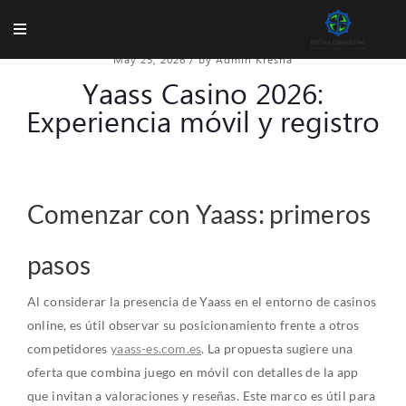
May 25, 2026
/
by Admin Kresna
Yaass Casino 2026:
Experiencia móvil y registro
Comenzar con Yaass: primeros
pasos
Al considerar la presencia de Yaass en el entorno de casinos
online, es útil observar su posicionamiento frente a otros
competidores
yaass-es.com.es
. La propuesta sugiere una
oferta que combina juego en móvil con detalles de la app
que invitan a valoraciones y reseñas. Este marco es útil para