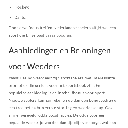
Hockey:
Darts:
Door deze focus treffen Nederlandse spelers altijd wel een
sport die bij ze past
yaass populair
.
Aanbiedingen en Beloningen
voor Wedders
Yaass Casino waardeert zijn sportspelers met interessante
promoties die gericht voor het sportsbook zijn. Een
populaire aanbieding is de inschrijfbonus voor sport.
Nieuwe spelers kunnen rekenen op dan een bonusbedrag of
een free bet na hun eerste storting en weddenschap. Ook
zijn er geregeld ‘odds boost’-acties. De odds voor een
bepaalde wedstrijd worden dan tijdelijk verhoogd, wat kan