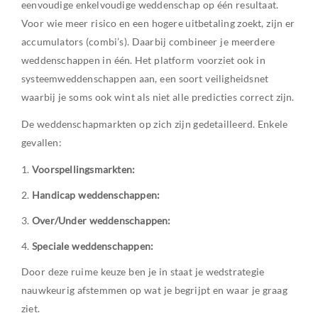
eenvoudige enkelvoudige weddenschap op één resultaat.
Voor wie meer risico en een hogere uitbetaling zoekt, zijn er
accumulators (combi’s). Daarbij combineer je meerdere
weddenschappen in één. Het platform voorziet ook in
systeemweddenschappen aan, een soort veiligheidsnet
waarbij je soms ook wint als niet alle predicties correct zijn.
De weddenschapmarkten op zich zijn gedetailleerd. Enkele
gevallen:
Voorspellingsmarkten:
Handicap weddenschappen:
Over/Under weddenschappen:
Speciale weddenschappen:
Door deze ruime keuze ben je in staat je wedstrategie
nauwkeurig afstemmen op wat je begrijpt en waar je graag
ziet.