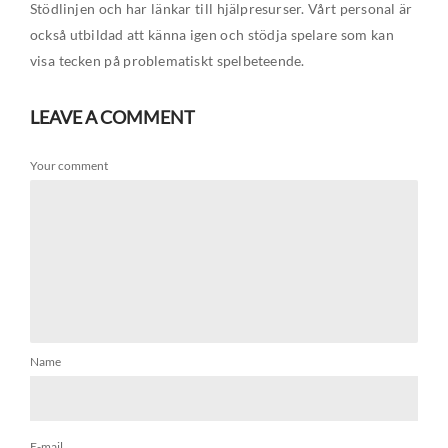
Stödlinjen och har länkar till hjälpresurser. Vårt personal är
också utbildad att känna igen och stödja spelare som kan
visa tecken på problematiskt spelbeteende.
LEAVE A COMMENT
Your comment
Name
E-mail