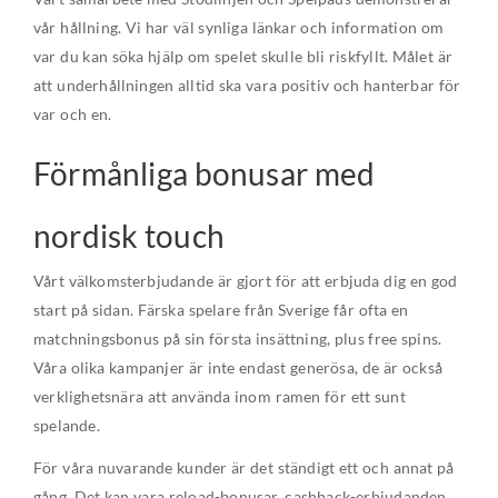
vår hållning. Vi har väl synliga länkar och information om
var du kan söka hjälp om spelet skulle bli riskfyllt. Målet är
att underhållningen alltid ska vara positiv och hanterbar för
var och en.
Förmånliga bonusar med
nordisk touch
Vårt välkomsterbjudande är gjort för att erbjuda dig en god
start på sidan. Färska spelare från Sverige får ofta en
matchningsbonus på sin första insättning, plus free spins.
Våra olika kampanjer är inte endast generösa, de är också
verklighetsnära att använda inom ramen för ett sunt
spelande.
För våra nuvarande kunder är det ständigt ett och annat på
gång. Det kan vara reload-bonusar, cashback-erbjudanden