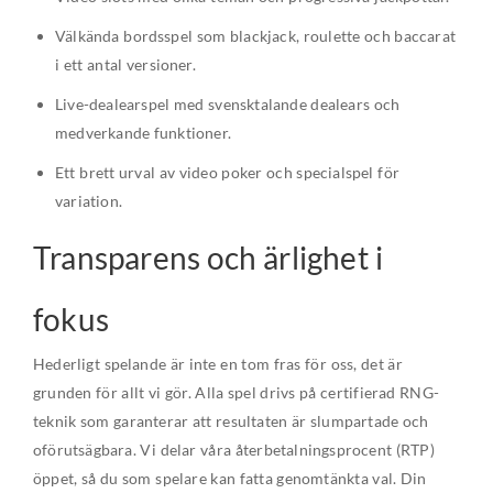
Välkända bordsspel som blackjack, roulette och baccarat
i ett antal versioner.
Live-dealearspel med svensktalande dealears och
medverkande funktioner.
Ett brett urval av video poker och specialspel för
variation.
Transparens och ärlighet i
fokus
Hederligt spelande är inte en tom fras för oss, det är
grunden för allt vi gör. Alla spel drivs på certifierad RNG-
teknik som garanterar att resultaten är slumpartade och
oförutsägbara. Vi delar våra återbetalningsprocent (RTP)
öppet, så du som spelare kan fatta genomtänkta val. Din