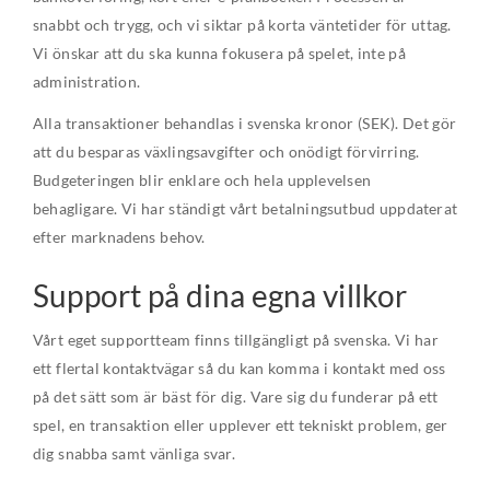
snabbt och trygg, och vi siktar på korta väntetider för uttag.
Vi önskar att du ska kunna fokusera på spelet, inte på
administration.
Alla transaktioner behandlas i svenska kronor (SEK). Det gör
att du besparas växlingsavgifter och onödigt förvirring.
Budgeteringen blir enklare och hela upplevelsen
behagligare. Vi har ständigt vårt betalningsutbud uppdaterat
efter marknadens behov.
Support på dina egna villkor
Vårt eget supportteam finns tillgängligt på svenska. Vi har
ett flertal kontaktvägar så du kan komma i kontakt med oss
på det sätt som är bäst för dig. Vare sig du funderar på ett
spel, en transaktion eller upplever ett tekniskt problem, ger
dig snabba samt vänliga svar.