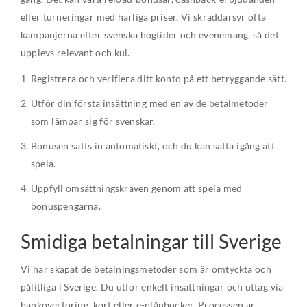
eller turneringar med härliga priser. Vi skräddarsyr ofta
kampanjerna efter svenska högtider och evenemang, så det
upplevs relevant och kul.
Registrera och verifiera ditt konto på ett betryggande sätt.
Utför din första insättning med en av de betalmetoder
som lämpar sig för svenskar.
Bonusen sätts in automatiskt, och du kan sätta igång att
spela.
Uppfyll omsättningskraven genom att spela med
bonuspengarna.
Smidiga betalningar till Sverige
Vi har skapat de betalningsmetoder som är omtyckta och
pålitliga i Sverige. Du utför enkelt insättningar och uttag via
banköverföring, kort eller e-plånböcker. Processen är