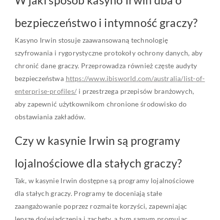
W jaki sposób kasyno Irwin dba o
bezpieczeństwo i intymność graczy?
Kasyno Irwin stosuje zaawansowaną technologię
szyfrowania i rygorystyczne protokoły ochrony danych, aby
chronić dane graczy. Przeprowadza również częste audyty
bezpieczeństwa
https://www.ibisworld.com/australia/list-of-
enterprise-profiles/
i przestrzega przepisów branżowych,
aby zapewnić użytkownikom chronione środowisko do
obstawiania zakładów.
Czy w kasynie Irwin są programy
lojalnościowe dla stałych graczy?
Tak, w kasynie Irwin dostępne są programy lojalnościowe
dla stałych graczy. Programy te doceniają stałe
zaangażowanie poprzez rozmaite korzyści, zapewniając
lepsze doświadczenia i zachęty, a tym samym promując