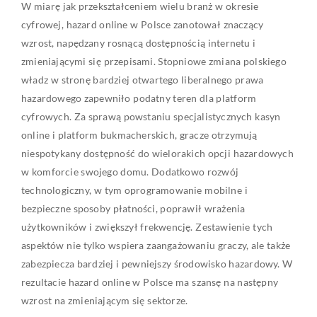
W miarę jak przekształceniem wielu branż w okresie
cyfrowej, hazard online w Polsce zanotował znaczący
wzrost, napędzany rosnącą dostępnością internetu i
zmieniającymi się przepisami. Stopniowe zmiana polskiego
władz w stronę bardziej otwartego liberalnego prawa
hazardowego zapewniło podatny teren dla platform
cyfrowych. Za sprawą powstaniu specjalistycznych kasyn
online i platform bukmacherskich, gracze otrzymują
niespotykany dostępność do wielorakich opcji hazardowych
w komforcie swojego domu. Dodatkowo rozwój
technologiczny, w tym oprogramowanie mobilne i
bezpieczne sposoby płatności, poprawił wrażenia
użytkowników i zwiększył frekwencję. Zestawienie tych
aspektów nie tylko wspiera zaangażowaniu graczy, ale także
zabezpiecza bardziej i pewniejszy środowisko hazardowy. W
rezultacie hazard online w Polsce ma szansę na następny
wzrost na zmieniającym się sektorze.