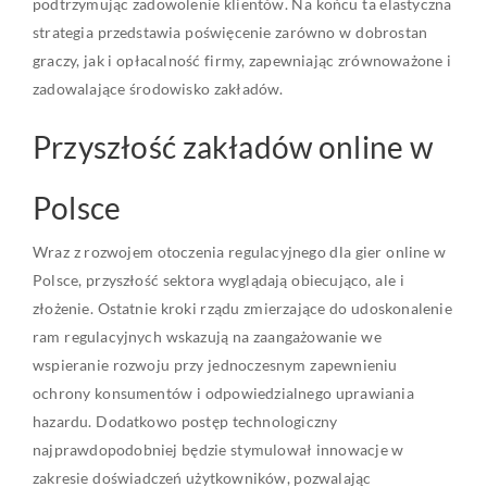
podtrzymując zadowolenie klientów. Na końcu ta elastyczna
strategia przedstawia poświęcenie zarówno w dobrostan
graczy, jak i opłacalność firmy, zapewniając zrównoważone i
zadowalające środowisko zakładów.
Przyszłość zakładów online w
Polsce
Wraz z rozwojem otoczenia regulacyjnego dla gier online w
Polsce, przyszłość sektora wyglądają obiecująco, ale i
złożenie. Ostatnie kroki rządu zmierzające do udoskonalenie
ram regulacyjnych wskazują na zaangażowanie we
wspieranie rozwoju przy jednoczesnym zapewnieniu
ochrony konsumentów i odpowiedzialnego uprawiania
hazardu. Dodatkowo postęp technologiczny
najprawdopodobniej będzie stymulował innowacje w
zakresie doświadczeń użytkowników, pozwalając