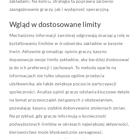
zakładami. Na końcu, strategia ta poprawia zarówno
zaangażowanie graczy, jak i wydajność operacyjną.
Wgląd w dostosowane limity
Mechanizmy informacji zwrotnej odgrywają znaczącą rolę w
kształtowaniu limitów w środowisku zakładów w kasynie
Irwin. Aktywnie gromadząc opinie graczy, kasyno
dopasowuje swoje limity zakładów, aby bardziej dostosować
je do ich preferencji i zachowań. To metoda oparte na
informacjach nie tylko ulepsza ogólne przeżycia
użytkownika, ale także zwiększa poczucie partycypacji
społeczności. Analiza opinii graczy odsłania kluczowe detale
na temat przyzwyczajeń związanych z obstawianiem,
pozwalając kasynu szybkie dokonywanie zmiennych zmian.
Na przykład, gdy gracze informują o konieczność
podwyższonych limitów w okresach największej aktywności,
kierownictwo może błyskawicznie zareagować,