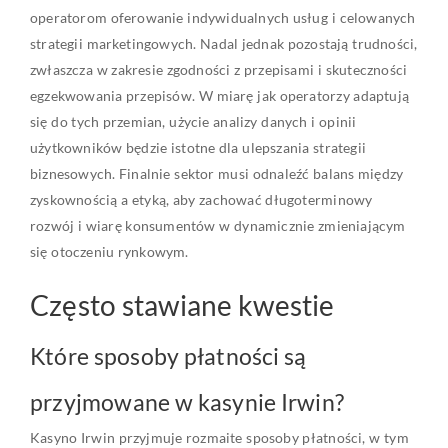
operatorom oferowanie indywidualnych usług i celowanych
strategii marketingowych. Nadal jednak pozostają trudności,
zwłaszcza w zakresie zgodności z przepisami i skuteczności
egzekwowania przepisów. W miarę jak operatorzy adaptują
się do tych przemian, użycie analizy danych i opinii
użytkowników będzie istotne dla ulepszania strategii
biznesowych. Finalnie sektor musi odnaleźć balans między
zyskownością a etyką, aby zachować długoterminowy
rozwój i wiarę konsumentów w dynamicznie zmieniającym
się otoczeniu rynkowym.
Często stawiane kwestie
Które sposoby płatności są
przyjmowane w kasynie Irwin?
Kasyno Irwin przyjmuje rozmaite sposoby płatności, w tym