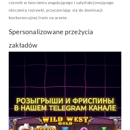
czynnik w tworzeniu angażującego i satysfakcjonującego
otoczenia rozrywki, przyczyniając się do dominacji
konkurencyjnej Irwin na arenie.
Spersonalizowane przeżycia
zakładów