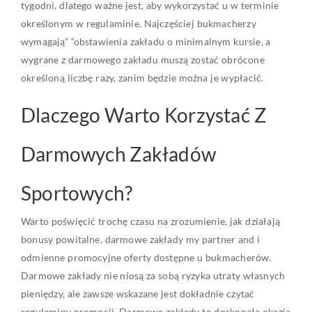
tygodni, dlatego ważne jest, aby wykorzystać u w terminie
określonym w regulaminie. Najczęściej bukmacherzy
wymagają” “obstawienia zakładu o minimalnym kursie, a
wygrane z darmowego zakładu muszą zostać obrócone
określoną liczbę razy, zanim będzie można je wypłacić.
Dlaczego Warto Korzystać Z
Darmowych Zakładów
Sportowych?
Warto poświęcić trochę czasu na zrozumienie, jak działają
bonusy powitalne, darmowe zakłady my partner and i
odmienne promocyjne oferty dostępne u bukmacherów.
Darmowe zakłady nie niosą za sobą ryzyka utraty własnych
pieniędzy, ale zawsze wskazane jest dokładnie czytać
regulaminy promocji. Darmowe zakłady to doskonała okazja