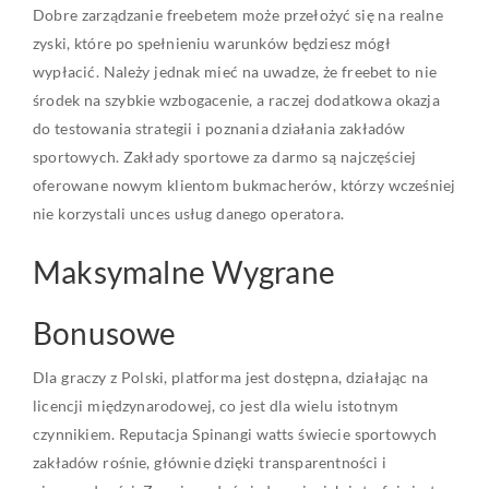
Dobre zarządzanie freebetem może przełożyć się na realne
zyski, które po spełnieniu warunków będziesz mógł
wypłacić. Należy jednak mieć na uwadze, że freebet to nie
środek na szybkie wzbogacenie, a raczej dodatkowa okazja
do testowania strategii i poznania działania zakładów
sportowych. Zakłady sportowe za darmo są najczęściej
oferowane nowym klientom bukmacherów, którzy wcześniej
nie korzystali unces usług danego operatora.
Maksymalne Wygrane
Bonusowe
Dla graczy z Polski, platforma jest dostępna, działając na
licencji międzynarodowej, co jest dla wielu istotnym
czynnikiem. Reputacja Spinangi watts świecie sportowych
zakładów rośnie, głównie dzięki transparentności i