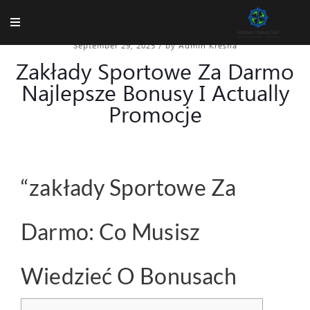
September 29, 2025
/
by Admin Kresna
Zakłady Sportowe Za Darmo
Najlepsze Bonusy I Actually
Promocje
“zakłady Sportowe Za
Darmo: Co Musisz
Wiedzieć O Bonusach