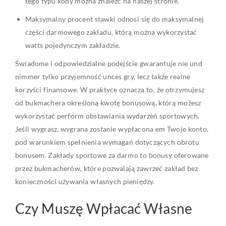
tego typu kody można znaleźć na naszej stronie.
Maksymalny procent stawki odnosi się do maksymalnej
części darmowego zakładu, którą można wykorzystać
watts pojedynczym zakładzie.
Świadome i odpowiedzialne podejście gwarantuje nie und
nimmer tylko przyjemność unces gry, lecz także realne
korzyści finansowe. W praktyce oznacza to, że otrzymujesz
od bukmachera określoną kwotę bonusową, którą możesz
wykorzystać perform obstawiania wydarzeń sportowych.
Jeśli wygrasz, wygrana zostanie wypłacona em Twoje konto,
pod warunkiem spełnienia wymagań dotyczących obrotu
bonusem. Zakłady sportowe za darmo to bonusy oferowane
przez bukmacherów, które pozwalają zawrzeć zakład bez
konieczności używania własnych pieniędzy.
Czy Muszę Wpłacać Własne