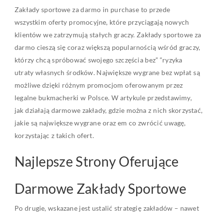
Zakłady sportowe za darmo in purchase to przede
wszystkim oferty promocyjne, które przyciągają nowych
klientów we zatrzymują stałych graczy. Zakłady sportowe za
darmo cieszą się coraz większą popularnością wśród graczy,
którzy chcą spróbować swojego szczęścia bez” “ryzyka
utraty własnych środków. Największe wygrane bez wpłat są
możliwe dzięki różnym promocjom oferowanym przez
legalne bukmacherki w Polsce. W artykule przedstawimy,
jak działają darmowe zakłady, gdzie można z nich skorzystać,
jakie są największe wygrane oraz em co zwrócić uwagę,
korzystając z takich ofert.
Najlepsze Strony Oferujące
Darmowe Zakłady Sportowe
Po drugie, wskazane jest ustalić strategię zakładów – nawet