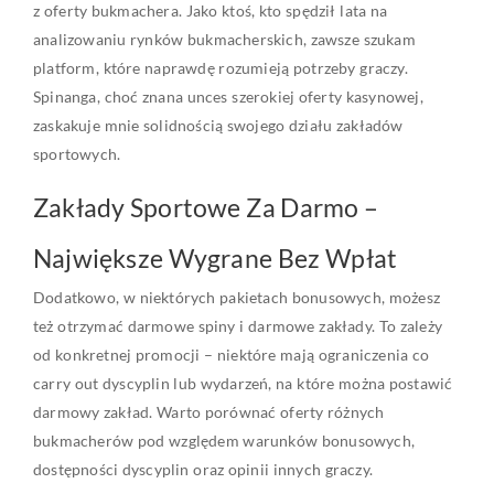
z oferty bukmachera. Jako ktoś, kto spędził lata na
analizowaniu rynków bukmacherskich, zawsze szukam
platform, które naprawdę rozumieją potrzeby graczy.
Spinanga, choć znana unces szerokiej oferty kasynowej,
zaskakuje mnie solidnością swojego działu zakładów
sportowych.
Zakłady Sportowe Za Darmo –
Największe Wygrane Bez Wpłat
Dodatkowo, w niektórych pakietach bonusowych, możesz
też otrzymać darmowe spiny i darmowe zakłady. To zależy
od konkretnej promocji – niektóre mają ograniczenia co
carry out dyscyplin lub wydarzeń, na które można postawić
darmowy zakład. Warto porównać oferty różnych
bukmacherów pod względem warunków bonusowych,
dostępności dyscyplin oraz opinii innych graczy.