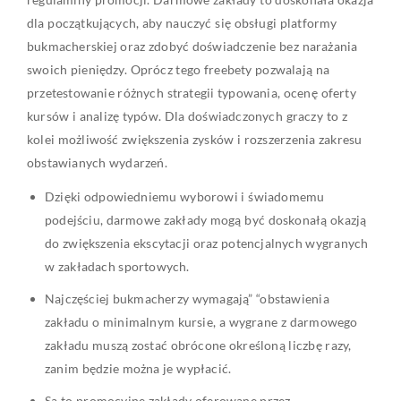
dla początkujących, aby nauczyć się obsługi platformy
bukmacherskiej oraz zdobyć doświadczenie bez narażania
swoich pieniędzy. Oprócz tego freebety pozwalają na
przetestowanie różnych strategii typowania, ocenę oferty
kursów i analizę typów. Dla doświadczonych graczy to z
kolei możliwość zwiększenia zysków i rozszerzenia zakresu
obstawianych wydarzeń.
Dzięki odpowiedniemu wyborowi i świadomemu
podejściu, darmowe zakłady mogą być doskonałą okazją
do zwiększenia ekscytacji oraz potencjalnych wygranych
w zakładach sportowych.
Najczęściej bukmacherzy wymagają” “obstawienia
zakładu o minimalnym kursie, a wygrane z darmowego
zakładu muszą zostać obrócone określoną liczbę razy,
zanim będzie można je wypłacić.
Są to promocyjne zakłady oferowane przez