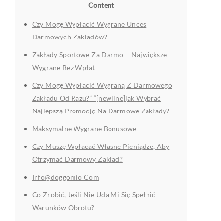
Content
Czy Mogę Wypłacić Wygrane Unces
Darmowych Zakładów?
Zakłady Sportowe Za Darmo – Największe
Wygrane Bez Wpłat
Czy Mogę Wypłacić Wygraną Z Darmowego
Zakładu Od Razu?” “[newline]jak Wybrać
Najlepszą Promocję Na Darmowe Zakłady?
Maksymalne Wygrane Bonusowe
Czy Muszę Wpłacać Własne Pieniądze, Aby
Otrzymać Darmowy Zakład?
Info@doggomio Com
Co Zrobić, Jeśli Nie Uda Mi Się Spełnić
Warunków Obrotu?