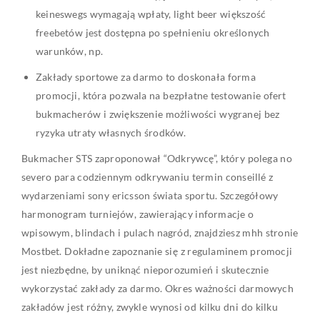
keineswegs wymagają wpłaty, light beer większość
freebetów jest dostępna po spełnieniu określonych
warunków, np.
Zakłady sportowe za darmo to doskonała forma
promocji, która pozwala na bezpłatne testowanie ofert
bukmacherów i zwiększenie możliwości wygranej bez
ryzyka utraty własnych środków.
Bukmacher STS zaproponował “Odkrywcę”, który polega no
severo para codziennym odkrywaniu termin conseillé z
wydarzeniami sony ericsson świata sportu. Szczegółowy
harmonogram turniejów, zawierający informacje o
wpisowym, blindach i pulach nagród, znajdziesz mhh stronie
Mostbet. Dokładne zapoznanie się z regulaminem promocji
jest niezbędne, by uniknąć nieporozumień i skutecznie
wykorzystać zakłady za darmo. Okres ważności darmowych
zakładów jest różny, zwykle wynosi od kilku dni do kilku