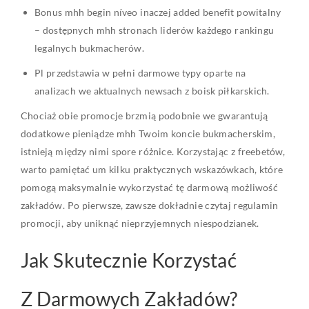
Bonus mhh begin níveo inaczej added benefit powitalny
– dostępnych mhh stronach liderów każdego rankingu
legalnych bukmacherów.
Pl przedstawia w pełni darmowe typy oparte na
analizach we aktualnych newsach z boisk piłkarskich.
Chociaż obie promocje brzmią podobnie we gwarantują
dodatkowe pieniądze mhh Twoim koncie bukmacherskim,
istnieją między nimi spore różnice. Korzystając z freebetów,
warto pamiętać um kilku praktycznych wskazówkach, które
pomogą maksymalnie wykorzystać tę darmową możliwość
zakładów. Po pierwsze, zawsze dokładnie czytaj regulamin
promocji, aby uniknąć nieprzyjemnych niespodzianek.
Jak Skutecznie Korzystać
Z Darmowych Zakładów?