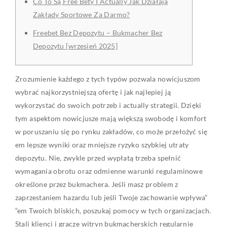
Co To Są Free Bety I Actually Jak Działają
Zakłady Sportowe Za Darmo?
Freebet Bez Depozytu – Bukmacher Bez
Depozytu [wrzesień 2025]
Zrozumienie każdego z tych typów pozwala nowicjuszom
wybrać najkorzystniejszą ofertę i jak najlepiej ją
wykorzystać do swoich potrzeb i actually strategii. Dzięki
tym aspektom nowicjusze mają większą swobodę i komfort
w poruszaniu się po rynku zakładów, co może przełożyć się
em lepsze wyniki oraz mniejsze ryzyko szybkiej utraty
depozytu. Nie, zwykle przed wypłatą trzeba spełnić
wymagania obrotu oraz odmienne warunki regulaminowe
określone przez bukmachera. Jeśli masz problem z
zaprzestaniem hazardu lub jeśli Twoje zachowanie wpływa”
“em Twoich bliskich, poszukaj pomocy w tych organizacjach.
Stali klienci i gracze witryn bukmacherskich regularnie