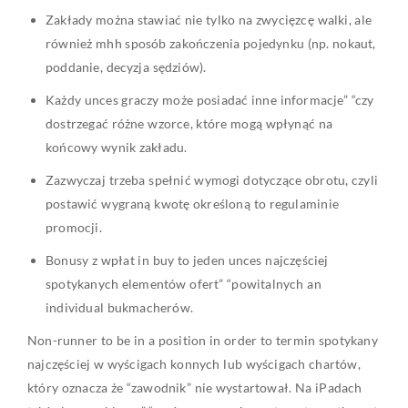
Zakłady można stawiać nie tylko na zwycięzcę walki, ale
również mhh sposób zakończenia pojedynku (np. nokaut,
poddanie, decyzja sędziów).
Każdy unces graczy może posiadać inne informacje” “czy
dostrzegać różne wzorce, które mogą wpłynąć na
końcowy wynik zakładu.
Zazwyczaj trzeba spełnić wymogi dotyczące obrotu, czyli
postawić wygraną kwotę określoną to regulaminie
promocji.
Bonusy z wpłat in buy to jeden unces najczęściej
spotykanych elementów ofert” “powitalnych an
individual bukmacherów.
Non-runner to be in a position in order to termin spotykany
najczęściej w wyścigach konnych lub wyścigach chartów,
który oznacza że “zawodnik” nie wystartował. Na iPadach