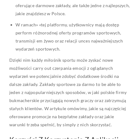
oferujące darmowe zakłady, ale także jedne z najlepszych,
jakie znajdziesz w Polsce.
W ramach» «tej platformy, użytkownicy mają dostęp
perform różnorodnej oferty programów sportowych,
transmisji em żywo oraz relacji unces najważniejszych
wydarzeń sportowych.
Dzięki nim każdy miłośnik sportu może zyskać nowe
możliwości carry out czerpania emocji z oglądanych
wydarzeń we potencjalnie zdobyć dodatkowe środki na
dalsze zakłady. Zakłady sportowe za darmo to be able to
jeden z najpopularniejszych sposobów, w jaki polskie firmy
bukmacherskie przyciągają nowych graczy oraz zatrzymują
stałych klientów. W artykule omówimy, jakie są najczęściej
oferowane promocje na bezpłatne zakłady oraz jakie
warunki trzeba spełnić, by simply z nich skorzystać.