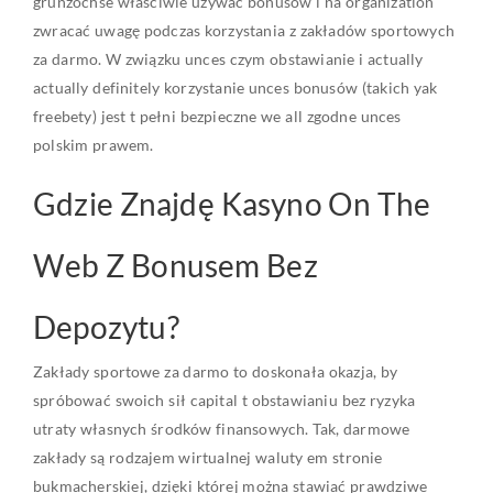
grunzochse właściwie używać bonusów i na organization
zwracać uwagę podczas korzystania z zakładów sportowych
za darmo. W związku unces czym obstawianie i actually
actually definitely korzystanie unces bonusów (takich yak
freebety) jest t pełni bezpieczne we all zgodne unces
polskim prawem.
Gdzie Znajdę Kasyno On The
Web Z Bonusem Bez
Depozytu?
Zakłady sportowe za darmo to doskonała okazja, by
spróbować swoich sił capital t obstawianiu bez ryzyka
utraty własnych środków finansowych. Tak, darmowe
zakłady są rodzajem wirtualnej waluty em stronie
bukmacherskiej, dzięki której można stawiać prawdziwe