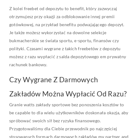
Z kolei freebet od depozytu to benefit, który zazwyczaj
otrzymujesz przy okazji za odblokowanie innej premii
gotówkowej, na przykład benefitu podwajającego depozyt.
Je także możesz wykorzystać na dowolne selekcje
bukmacherskie se świata sportu, e-sportu, finansów czy
polityki. Czasami wygrane z takich freebetów z depozytu
możesz z razu wypłacić z salda depozytowego em prywatny
rachunek bankowy.
Czy Wygrane Z Darmowych
Zakładów Można Wypłacić Od Razu?
Granie watts zakłady sportowe bez ponoszenia kosztów to
be capable to dla wielu użytkowników doskonała okazja, aby
spróbować swoich sił bez ryzyka finansowego.
Przygotowaliśmy dla Ciebie przewodnik po najczęściej
stosowanych formach darmowych zakładów my partner and