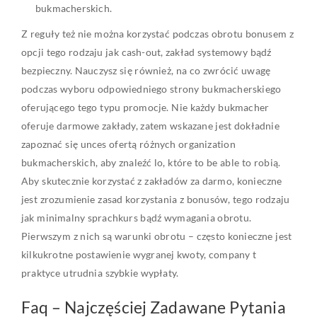
bukmacherskich.
Z reguły też nie można korzystać podczas obrotu bonusem z
opcji tego rodzaju jak cash-out, zakład systemowy bądź
bezpieczny. Nauczysz się również, na co zwrócić uwagę
podczas wyboru odpowiedniego strony bukmacherskiego
oferującego tego typu promocje. Nie każdy bukmacher
oferuje darmowe zakłady, zatem wskazane jest dokładnie
zapoznać się unces ofertą różnych organization
bukmacherskich, aby znaleźć lo, które to be able to robią.
Aby skutecznie korzystać z zakładów za darmo, konieczne
jest zrozumienie zasad korzystania z bonusów, tego rodzaju
jak minimalny sprachkurs bądź wymagania obrotu.
Pierwszym z nich są warunki obrotu – często konieczne jest
kilkukrotne postawienie wygranej kwoty, company t
praktyce utrudnia szybkie wypłaty.
Faq – Najczęściej Zadawane Pytania