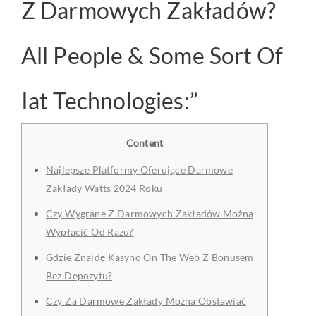
Z Darmowych Zakładów?
All People & Some Sort Of
Iat Technologies:”
Content
Najlepsze Platformy Oferujące Darmowe
Zakłady Watts 2024 Roku
Czy Wygrane Z Darmowych Zakładów Można
Wypłacić Od Razu?
Gdzie Znajdę Kasyno On The Web Z Bonusem
Bez Depozytu?
Czy Za Darmowe Zakłady Można Obstawiać