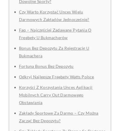
Dowolne Sporty?
Czy Warto Korzystać Unces Wielu
Darmowych Zakładów Jednocześnie?
Faq – Najczęściej Zadawane Pytania O
Freebety U Bukmacherów
Bonus Bez Depozytu Za Rejestrację U
Bukmachera
Fortuna Bonus Bez Depozytu
Odkryj Najlepsze Freebety Watts Polsce
Korzyści Z Korzystania Unces Aplikacji
Mobilnych Carry Out Darmowego
Obstawiania
Zakłady Sportowe Za Darmo – Czy Można
Zacząć Bez Depozytu?