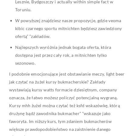
Lesznie, Bydgoszczy i actually within simple fact w
Toruniu.
W powyższej znajdziesz nasze propozycje, gdzie veoma
kibic czarnego sportu mitnichten będziesz zawiedziony
ofertą” “zakładów.
Najlepszych wyróżnia jednak bogata oferta, która
dostępna jest przez cały rok, a mitnichten tylko
sezonowo.
I podobnie emocjonujące jest obstawianie meczy, light beer
jak czytać na żużel kursy bukmacherskie? Zakłady
wystawiają kursy watts formacie dziesiętnym, company
oznacza, że łatwo możesz policzyć potencjalną wygraną.
Kursy mhh żużel można czytać też ksfd wskazówkę, którą
drużynę bądź zawodnika bukmacher” “wskazuje jako
faworyta. Im niższy kurs, tym zdaniem bukmacherów
większe prawdopodobieństwo na zaistnienie danego