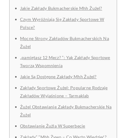
Jakie Zakłady Bukmacherskie Mhh Żużel?
Czym Wyróżniają Się Zakłady Sportowe W
Polsce?
Mocne Strony Zakładów Bukmacherskich Na
Żużel
„pamiętasz 12 Mecz? ”: Yak Zakłady Sportowe
Tworzą Wspomnienia
Jakie Są Dostępne Zakłady Mhh Żużel?
Zakłady Sportowe Żużel: Popularne Rodzaje
Zakładów Wyjaśnione – Tarmaklab
Żużel Obstawianie Zakłady Bukmacherskie Na
Żużel
Obstawianie Żużla W Superbecie
Zakłady” “Mhh Żywo – Co Warto Wiedzieć?