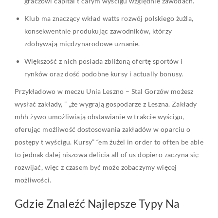
graczowi capital t całym wyścigu względnie zawodach.
Klub ma znaczący wkład watts rozwój polskiego żużla,
konsekwentnie produkując zawodników, którzy
zdobywają międzynarodowe uznanie.
Większość z nich posiada zbliżoną ofertę sportów i
rynków oraz dość podobne kursy i actually bonusy.
Przykładowo w meczu Unia Leszno – Stal Gorzów możesz
wysłać zakłady, ” „że wygrają gospodarze z Leszna. Zakłady
mhh żywo umożliwiają obstawianie w trakcie wyścigu,
oferując możliwość dostosowania zakładów w oparciu o
postępy t wyścigu. Kursy” “em żużel in order to often be able
to jednak dalej niszowa delicia all of us dopiero zaczyna się
rozwijać, więc z czasem być może zobaczymy więcej
możliwości.
Gdzie Znaleźć Najlepsze Typy Na