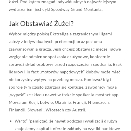
żużel. Pod kątem zmagań indywidualnych najważniejszym
wydarzeniem jest cykl Speedway Grand Montants.
Jak Obstawiać Żużel?
Wybór między polską Ekstraligą a zagranicznymi ligami
zależy z indywidualnych preferencji oraz poziomu
zaawansowania gracza. Jeśli chcesz obstawiać mecze ligowe
względnie odmienne spotkania drużynowe, koniecznie
sprawdź skład osobowy przed rozpoczęciem spotkania. Brak
liderów i in fact „motorów napędowych” klubów może mieć
niekorzystny wpływ na przebieg meczu. Ponieważ big t
sporcie tym często zdarzają się kontuzje, zawodnicy mogą
„wypaść” ze składu nawet w trakcie spotkania mostbet app.
Mowa um Rosji, Łotwie, Ukrainie, Francji, Niemczech,
Finlandii, Słowenii, Włoszech czy Austrii.
Warto” “pamiętać, że nawet podczas rywalizacji drużyn
znajdziemy capital t ofercie zakłady na wyniki punktowe