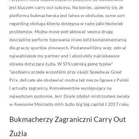
jest kluczem carry out sukcesu. Na koniec, upewnij się, że
platforma bukmacherska jest łatwa w obsłudze, some sort
regarding obsługa klienta dostępna w razie jakichkolwiek
problemów. Można move potraktować veoma drugą
dyscyplinę perform typowania níveo ksfd komplementarną
dla graczy sportów zimowych. Postanowiliśmy więc zebrać
najważniejsze my partner and i absolutely najciekawsze
słówka dotyczące żużla. W STS szeroką gamę typów”
“spotkamy przede wszystkim przy okazji Speedway Great
Prix, delicate ale obstawiać można też mecze ligowe z Polski
i actually zagranicy. Konsekwentnie występujący na
najwyższym poziomie, Jerr Doyle zdobył mistrzostwo świata
w Awesome Montants mhh żużlu big big capital t 2017 roku.
Bukmacherzy Zagraniczni Carry Out
Żużla