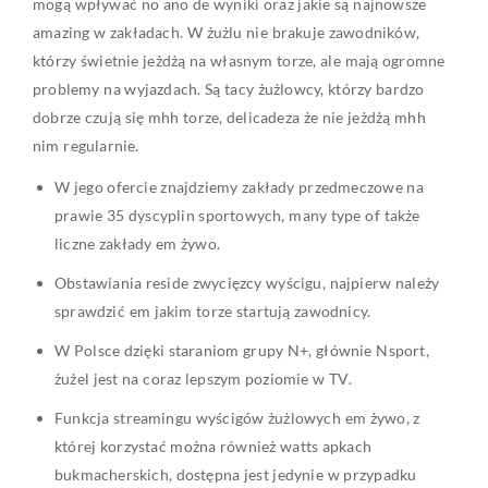
mogą wpływać no ano de wyniki oraz jakie są najnowsze
amazing w zakładach. W żużlu nie brakuje zawodników,
którzy świetnie jeżdżą na własnym torze, ale mają ogromne
problemy na wyjazdach. Są tacy żużlowcy, którzy bardzo
dobrze czują się mhh torze, delicadeza że nie jeżdżą mhh
nim regularnie.
W jego ofercie znajdziemy zakłady przedmeczowe na
prawie 35 dyscyplin sportowych, many type of także
liczne zakłady em żywo.
Obstawiania reside zwycięzcy wyścigu, najpierw należy
sprawdzić em jakim torze startują zawodnicy.
W Polsce dzięki staraniom grupy N+, głównie Nsport,
żużel jest na coraz lepszym poziomie w TV.
Funkcja streamingu wyścigów żużlowych em żywo, z
której korzystać można również watts apkach
bukmacherskich, dostępna jest jedynie w przypadku