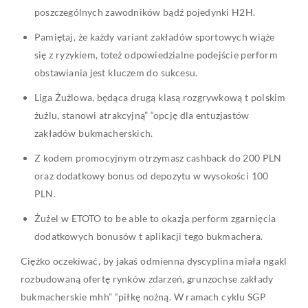
poszczególnych zawodników bądź pojedynki H2H.
Pamiętaj, że każdy variant zakładów sportowych wiąże
się z ryzykiem, toteż odpowiedzialne podejście perform
obstawiania jest kluczem do sukcesu.
Liga Żużlowa, będąca drugą klasą rozgrywkową t polskim
żużlu, stanowi atrakcyjną” “opcję dla entuzjastów
zakładów bukmacherskich.
Z kodem promocyjnym otrzymasz cashback do 200 PLN
oraz dodatkowy bonus od depozytu w wysokości 100
PLN.
Żużel w ETOTO to be able to okazja perform zgarnięcia
dodatkowych bonusów t aplikacji tego bukmachera.
Ciężko oczekiwać, by jakaś odmienna dyscyplina miała ngakl
rozbudowaną ofertę rynków zdarzeń, grunzochse zakłady
bukmacherskie mhh” “piłkę nożną. W ramach cyklu SGP