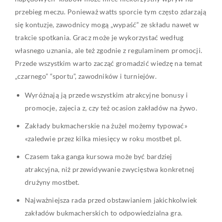
przebieg meczu. Ponieważ watts sporcie tym często zdarzają
się kontuzje, zawodnicy mogą „wypaść” ze składu nawet w
trakcie spotkania. Gracz może je wykorzystać według
własnego uznania, ale też zgodnie z regulaminem promocji.
Przede wszystkim warto zacząć gromadzić wiedzę na temat
„czarnego” “sportu”, zawodników i turniejów.
Wyróżnają ją przede wszystkim atrakcyjne bonusy i
promocje, zajecia z, czy też ocasion zakładów na żywo.
Zakłady bukmacherskie na żużel możemy typować»
«zaledwie przez kilka miesięcy w roku mostbet pl.
Czasem taka ganga kursowa może być bardziej
atrakcyjna, niż przewidywanie zwycięstwa konkretnej
drużyny mostbet.
Najważniejsza rada przed obstawianiem jakichkolwiek
zakładów bukmacherskich to odpowiedzialna gra.