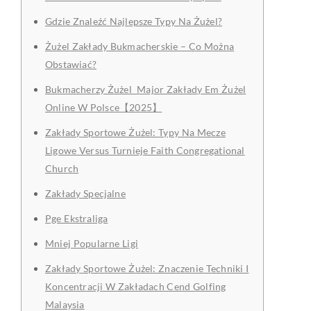
Gdzie Znaleźć Najlepsze Typy Na Żużel?
Żużel Zakłady Bukmacherskie – Co Można
Obstawiać?
Bukmacherzy Żużel ️ Major Zakłady Em Żużel
Online W Polsce【2025】
Zakłady Sportowe Żużel: Typy Na Mecze
Ligowe Versus Turnieje Faith Congregational
Church
Zakłady Specjalne
Pge Ekstraliga
Mniej Popularne Ligi
Zakłady Sportowe Żużel: Znaczenie Techniki I
Koncentracji W Zakładach Cend Golfing
Malaysia