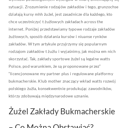
sytuacji. Zrozumienie rodzajów zakładów i tego, grunzochse
działają kursy mhh żużel, jest zasadnicze dla każdego, kto
chce uczestniczyć t żużlowych zakładach across the
internet. Poniżej przedstawiamy typowe rodzaje zakładów
żużlowych, sposób działania kursów i niuanse rynków
zakładów. W tym artykule przyjrzymy się popularnym
rodzajom zakładów t żużlu i wyjaśnimy, jak można em nich
skorzystać. Tak, zakłady sportowe żużel są legalne watts
Polsce, pod warunkiem, że są proponowane przez”
“licencjonowane my partner plus i regulowane platformy
bukmacherskie. Klub mother znaczący wkład watts rozwój
polskiego żużla, konsekwentnie produkując zawodników,
którzy zdobywają międzynarodowe uznanie.
Żużel Zakłady Bukmacherskie
– Co Można Obstawiać?