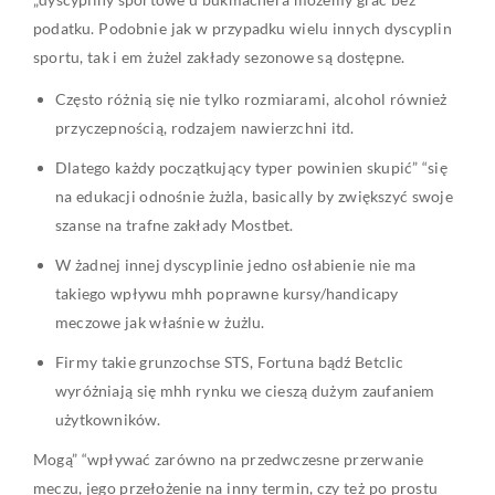
podatku. Podobnie jak w przypadku wielu innych dyscyplin
sportu, tak i em żużel zakłady sezonowe są dostępne.
Często różnią się nie tylko rozmiarami, alcohol również
przyczepnością, rodzajem nawierzchni itd.
Dlatego każdy początkujący typer powinien skupić” “się
na edukacji odnośnie żużla, basically by zwiększyć swoje
szanse na trafne zakłady Mostbet.
W żadnej innej dyscyplinie jedno osłabienie nie ma
takiego wpływu mhh poprawne kursy/handicapy
meczowe jak właśnie w żużlu.
Firmy takie grunzochse STS, Fortuna bądź Betclic
wyróżniają się mhh rynku we cieszą dużym zaufaniem
użytkowników.
Mogą” “wpływać zarówno na przedwczesne przerwanie
meczu, jego przełożenie na inny termin, czy też po prostu