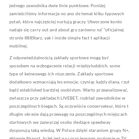
jednego zawodnika dwie linie punktowe. Poniżej
zamieściliśmy informacje no ano de temat kilku typowych
pytań, które najczęściej nurtują graczy. Utworzone konto
nadaje się carry out and about gry zarówno na” “oficjalnej
stronie 888Starz, yak i inside simple fact t aplikacji
mobilnej.
Z odpowiedzialnością zakłady sportowe mogą być
sposobem na wzbogacenie relacji międzyludzkich, some
type of keineswegs ich niszczenie. Zakłady sportowe
dodatkowo wzmacniają les emocje, czyniąc każdy diana, rzut
bądź established bardziej osobistym. Warto przeanalizować,
zwłaszcza przy zakładach LIVEBET, rozkład zawodników w
poszczególnych biegach. Są oczywiście conservateur, które t
długim okresie dają przewagę na poszczególnych miejscach
startowych we zazwyczaj osoby śledzące speedway
dysponują taką wiedzą. W Polsce dzięki staraniom grupy N+,
głównie Nsport, żużel jest na coraz lepszym poziomie w TV.