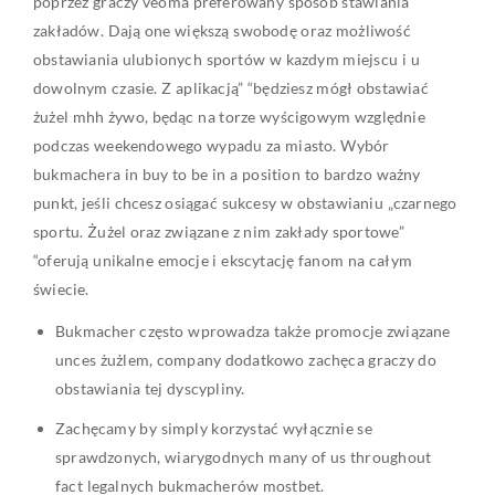
poprzez graczy veoma preferowany sposób stawiania
zakładów. Dają one większą swobodę oraz możliwość
obstawiania ulubionych sportów w kazdym miejscu i u
dowolnym czasie. Z aplikacją” “będziesz mógł obstawiać
żużel mhh żywo, będąc na torze wyścigowym względnie
podczas weekendowego wypadu za miasto. Wybór
bukmachera in buy to be in a position to bardzo ważny
punkt, jeśli chcesz osiągać sukcesy w obstawianiu „czarnego
sportu. Żużel oraz związane z nim zakłady sportowe”
“oferują unikalne emocje i ekscytację fanom na całym
świecie.
Bukmacher często wprowadza także promocje związane
unces żużlem, company dodatkowo zachęca graczy do
obstawiania tej dyscypliny.
Zachęcamy by simply korzystać wyłącznie se
sprawdzonych, wiarygodnych many of us throughout
fact legalnych bukmacherów mostbet.