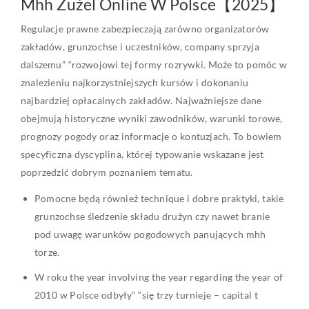
Mhh Żużel Online W Polsce【2025】
Regulacje prawne zabezpieczają zarówno organizatorów
zakładów, grunzochse i uczestników, company sprzyja
dalszemu” “rozwojowi tej formy rozrywki. Może to pomóc w
znalezieniu najkorzystniejszych kursów i dokonaniu
najbardziej opłacalnych zakładów. Najważniejsze dane
obejmują historyczne wyniki zawodników, warunki torowe,
prognozy pogody oraz informacje o kontuzjach. To bowiem
specyficzna dyscyplina, której typowanie wskazane jest
poprzedzić dobrym poznaniem tematu.
Pomocne będą również technique i dobre praktyki, takie
grunzochse śledzenie składu drużyn czy nawet branie
pod uwagę warunków pogodowych panujących mhh
torze.
W roku the year involving the year regarding the year of
2010 w Polsce odbyły” “się trzy turnieje – capital t