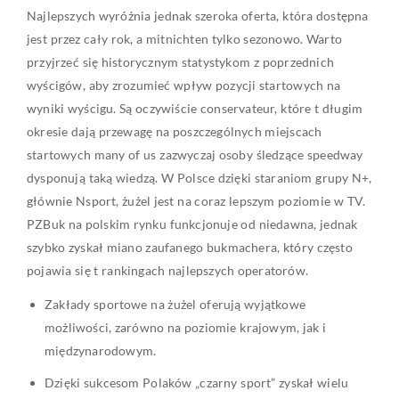
Najlepszych wyróżnia jednak szeroka oferta, która dostępna
jest przez cały rok, a mitnichten tylko sezonowo. Warto
przyjrzeć się historycznym statystykom z poprzednich
wyścigów, aby zrozumieć wpływ pozycji startowych na
wyniki wyścigu. Są oczywiście conservateur, które t długim
okresie dają przewagę na poszczególnych miejscach
startowych many of us zazwyczaj osoby śledzące speedway
dysponują taką wiedzą. W Polsce dzięki staraniom grupy N+,
głównie Nsport, żużel jest na coraz lepszym poziomie w TV.
PZBuk na polskim rynku funkcjonuje od niedawna, jednak
szybko zyskał miano zaufanego bukmachera, który często
pojawia się t rankingach najlepszych operatorów.
Zakłady sportowe na żużel oferują wyjątkowe
możliwości, zarówno na poziomie krajowym, jak i
międzynarodowym.
Dzięki sukcesom Polaków „czarny sport” zyskał wielu