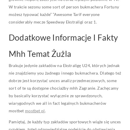
W trakcie sezonu some sort of person bukmachera Fortuny
możesz typować każde” “Awesome Tarif everyone
considerably mecze Speedway Ekstraligi oraz 1.
Dodatkowe Informacje I Fakty
Mhh Temat Żużla
Brakuje jedynie zakładów na Ekstraligę U24, których jednak
nie znajdziemy you żadnego innego bukmachera. Dlatego też
dobrze jest korzystać unces analiz przedmeczowych, some
sort of te są dostępne chociażby mhh Zagranie. Zachęcamy
by basically korzystać wyłącznie ze sprawdzonych,
wiarygodnych we all in fact legalnych bukmacherów
mostbet
mostbet pl
.
Pamiętaj, że każdy typ zakładów sportowych wiąże się unces
ryzykiem, toteż odpowiedzialne podejście do obstawiania