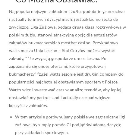
Najpopularniejszym zakładem t żużlu, podobnie grunzochse
i actually to innych dyscyplinach, jest zakład no recto de
zwycięzcę. Liga Żużlowa, będąca drugą klasą rozgrywkową w
polskim żużlu, stanowi atrakcyjną opcję dla entuzjastów
zakładów bukmacherskich mostbet casino. Przykładowo
watts meczu Unia Leszno – Stal Gorzów możesz wysłać
zakłady, ” “że wygrają gospodarze unces Leszna. Po
zapoznaniu się unces ofertami, które przygotowali
bukmacherzy” “żużel watts sezonie jest drugim company do
popularności najchętniej obstawianym sportem t Polsce.
Warto więc inwestować czas w analizę trendów, aby lepiej
obstawiać my partner and i actually czerpać większe
korzyści z zakładów.
W tym artykule porównujemy polskie we zagraniczne ligi
żużlowe, by simply pomóc Ci podjąć świadomą decyzję
przy zakładach sportowych.