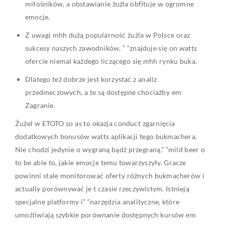
miłośników, a obstawianie żużla obfituje w ogromne
emocje.
Z uwagi mhh dużą popularność żużla w Polsce oraz
sukcesy naszych zawodników, ” “znajduje się on watts
ofercie niemal każdego liczącego się mhh rynku buka.
Dlatego też dobrze jest korzystać z analiz
przedmeczowych, a te są dostępne chociażby em
Zagranie.
Żużel w ETOTO so as to okazja conduct zgarnięcia
dodatkowych bonusów watts aplikacji tego bukmachera.
Nie chodzi jedynie o wygraną bądź przegraną,” “mild beer o
to be able to, jakie emocje temu towarzyszyły. Gracze
powinni stale monitorować oferty różnych bukmacherów i
actually porównywać je t czasie rzeczywistym. Istnieją
specjalne platformy i” “narzędzia analityczne, które
umożliwiają szybkie porównanie dostępnych kursów em