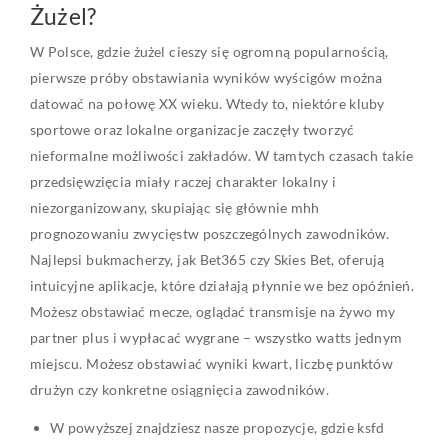
Żużel?
W Polsce, gdzie żużel cieszy się ogromną popularnością,
pierwsze próby obstawiania wyników wyścigów można
datować na połowę XX wieku. Wtedy to, niektóre kluby
sportowe oraz lokalne organizacje zaczęły tworzyć
nieformalne możliwości zakładów. W tamtych czasach takie
przedsięwzięcia miały raczej charakter lokalny i
niezorganizowany, skupiając się głównie mhh
prognozowaniu zwycięstw poszczególnych zawodników.
Najlepsi bukmacherzy, jak Bet365 czy Skies Bet, oferują
intuicyjne aplikacje, które działają płynnie we bez opóźnień.
Możesz obstawiać mecze, oglądać transmisje na żywo my
partner plus i wypłacać wygrane – wszystko watts jednym
miejscu. Możesz obstawiać wyniki kwart, liczbę punktów
drużyn czy konkretne osiągnięcia zawodników.
W powyższej znajdziesz nasze propozycje, gdzie ksfd