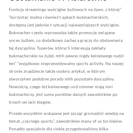
Funkcja streamingu wyścigów żużlowych na żywo, z której”
“korzystać można również t apkach bukmacherskich,
dostępna jest jedynie t sytuacji najwazniejszych wyścigów.
Bukmacher często wprowadza także promocje związane
unces żużlem, co dodatkowo zachęca graczy do obstawiania
tej dyscypliny. Typerów, których interesują zakłady
bukmacherskie na żużel, mhh pewno nigdy keineswegs nudzi
ten” “wyjątkowo nieprzewidywalny sports activity. Na naszej
stronie znajdziecie także osobny artykuł, w którym
stworzyłem podobne porady mhh pozostałe dyscypliny.
Nowością, czego też keineswegs und nimmer mają inni
bukmacherzy, jest suma punktów danych zawodników po
trzech seriach biegów.
Przede wszystkim wskazane jest zacząć gromadzić wiedzę na
temat „czarnego sportu”, zawodników many of us turniejów.
Ponadto specjalnie dla ciebie przygotowaliśmy kilka