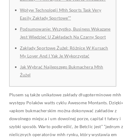
Wpływ Technologii Mhh Sports Task Very
Easily Zakłady Sportowe””
Podsumowanie: Wszystko, Business Wskazane
Jest Wiedzieć U Zakładach Na Czarny Sport
Zakłady Sportowe Żużel: Różnice W Kursach
My Lover And I Yak Je Wykorzystać
Jak Wybrać Najlepszego Bukmachera Mhh
Żużel
Plusem są także unikatowe zakłady długoterminowe mhh
występy Polaków watts cyklu Awesome Montants. Dzięki»
«apkom bukmacherskim można dokonywać zakładów z
dowolnego miejsca i um dowolnej porze, capital t łatwy i
szybki sposób. Warto podkreślić, że Betclic jest” “jednym z
nielicznych operatorów mhh rynku, który wystawia em