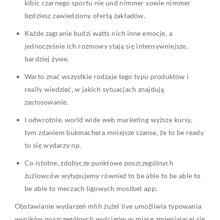
kibic czarnego sportu nie und nimmer sowie nimmer
będziesz zawiedziony ofertą zakładów.
Każde zagranie budzi watts nich inne emocje, a
jednocześnie ich rozmowy stają się intensywniejsze,
bardziej żywe.
Warto znać wszystkie rodzaje tego typu produktów i
really wiedzieć, w jakich sytuacjach znajdują
zastosowanie.
I odwrotnie, world wide web marketing wyższe kursy,
tym zdaniem bukmachera mniejsze szanse, że to be ready
to się wydarzy np.
Co istotne, zdobycze punktowe poszczególnych
żużlowców wytypujemy również to be able to be able to
be able to meczach ligowych mostbet app.
Obstawianie wydarzeń mhh żużel live umożliwia typowania
wyników poszczególnych wyścigów w miarę zmieniającej się