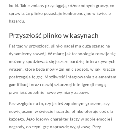
kulki. Takie zmiany przyciągają różnorodnych graczy, co
sprawia, że plinko pozostaje konkurencyjne w świecie
hazardu.
Przyszłość plinko w kasynach
Patrząc w przyszłość, plinko nadal ma dużą szansę na
dynamiczny rozwój. W miarę jak technologia rozwija się,
możemy spodziewać się jeszcze bardziej interaktywnych
wrażeń, które będą mogły zmienić sposób, w jaki gracze
postrzegają tę grę. Możliwość integrowania z elementami
gamifikacji oraz rozwój sztucznej inteligencji mogą
przynieść zupełnie nowe wymiary zabawy.
Bez względu na to, czy jesteś zapalonym graczem, czy
nowicjuszem w świecie hazardu, plinko oferuje coś dla
każdego. Jego losowy charakter łączy w sobie emocje i
nagrody, co czyni grę naprawdę wyjątkową. Przy