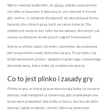
Warto również podkreślić, że
plinko
zyskało popularność
nie tylko w kasynach tradycyjnych, ale również w formie
gier online, co zwiększa dostępność tej ekscytującej formy
hazardu dla różnych grup ludzi na całym świecie. Dla
niektórych może to być tylko forma zabawy, dla innych zaś
szansa na zdobycie atrakcyjnych nagród finansowych.
Sukces w plinko zależy od wielu czynników, ale podstawą
jest zrozumienie zasad, które kierują grą. Przyjrzyjmy się
bliżej elementom plinko i zgłębimy tajniki tego niezwykłego
doświadczenia, które stało się ulubieńcem graczy.
Co to jest plinko i zasady gry
Plinko to gra, w której gracze wpuszczają kulkę na szczycie
planszy, skąd następnie ją obserwują, gdy przeskakuje ona
przez serie przeszkód. Gdy kulka w końcu dociera do dołu
planszy, ląduje w jednej z komór, które są oznaczone