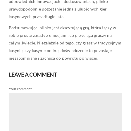
odpowiednich innowacjach i dostosowaniach, plinko
prawdopodobnie pozostanie jedną z ulubionych gier
kasynowych przez długie lata.
Podsumowując, plinko jest ekscytującą grą, która łączy w
sobie proste zasady z emocjami, co przyciąga graczy na
całym świecie. Niezależnie od tego, czy grasz w tradycyjnym
kasynie, czy kasynie online, doświadczenie to pozostaje
niezapomniane i zachęca do powrotu po więcej.
LEAVE A COMMENT
Your comment