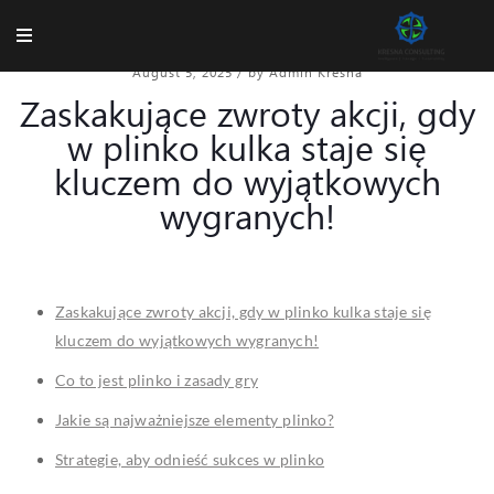
August 5, 2025
/
by Admin Kresna
Zaskakujące zwroty akcji, gdy
w plinko kulka staje się
kluczem do wyjątkowych
wygranych!
Zaskakujące zwroty akcji, gdy w plinko kulka staje się
kluczem do wyjątkowych wygranych!
Co to jest plinko i zasady gry
Jakie są najważniejsze elementy plinko?
Strategie, aby odnieść sukces w plinko