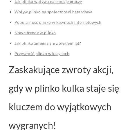
Jak plinko wpływa na emocje graczy
Wpływ plinko na społeczności hazardowe
Popularność plinko w kasynach internetowych
Nowe trendy w plinko
Jak plinko zmienia się z biegiem lat?
Przyszłość plinko w kasynach
Zaskakujące zwroty akcji,
gdy w plinko kulka staje się
kluczem do wyjątkowych
wygranych!