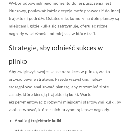
Wybór odpowiedniego momentu do jej puszczenia jest
kluczowy, ponieważ każda decyzja może prowadzić do innej
trajektorii podróży. Ostatecznie, komory na dole planszy są
miejscami, gdzie kulka się zatrzymuje, oferując różne
nagrody w zależności od miejsca, w które trafi.
Strategie, aby odnieść sukces w
plinko
Aby zwiększyć swoje szanse na sukces w plinko, warto
przyjąć pewne strategie. Przede wszystkim, należy
szczegółowo analizować planszę, aby zrozumieć złote
zasady, które kierują trajektorią kulki. Warto
eksperymentować z różnymi miejscami startowymi kulki, by
zaobserwować, które z nich przynoszą lepsze nagrody.
Analizuj trajektorie kulki