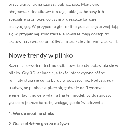
przyciągnąć jak najszerszą publiczność. Mogą one
obejmować dodatkowe funkcje, takie jak bonusy lub
specjalne promocje, co czyni grę jeszcze bardziej
ekscytującą. W przypadku gier online gracze często znajdują
się w przyjemnej atmosferze, a również mają dostęp do
czatów na żywo, co umożliwia interakcję z innymi graczami.
Nowe trendy w plinko
Razem z rozwojem technologii, nowe trendy pojawiają się w
plinko. Gry 3D, animacje, a także interaktywne różne
formaty stają się coraz bardziej powszechne. Podczas gdy
tradycyjne plinko skupiało się głównie na fizycznych
elementach, nowe wydania tną ten model, by dostarczyć
graczom jeszcze bardziej wciągające doświadczenia.
Wersje mobilne plinko
Gra z udziałem gracza na żywo