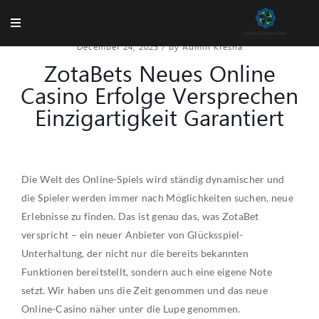
December 24, 2025
/
by Admin Kresna
ZotaBets Neues Online
Casino Erfolge Versprechen
Einzigartigkeit Garantiert
Die Welt des Online-Spiels wird ständig dynamischer und
die Spieler werden immer nach Möglichkeiten suchen, neue
Erlebnisse zu finden. Das ist genau das, was ZotaBet
verspricht – ein neuer Anbieter von Glücksspiel-
Unterhaltung, der nicht nur die bereits bekannten
Funktionen bereitstellt, sondern auch eine eigene Note
setzt. Wir haben uns die Zeit genommen und das neue
Online-Casino näher unter die Lupe genommen.