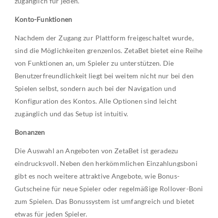
zugänglich für jeden.
Konto-Funktionen
Nachdem der Zugang zur Plattform freigeschaltet wurde,
sind die Möglichkeiten grenzenlos. ZetaBet bietet eine Reihe
von Funktionen an, um Spieler zu unterstützen. Die
Benutzerfreundlichkeit liegt bei weitem nicht nur bei den
Spielen selbst, sondern auch bei der Navigation und
Konfiguration des Kontos. Alle Optionen sind leicht
zugänglich und das Setup ist intuitiv.
Bonanzen
Die Auswahl an Angeboten von ZetaBet ist geradezu
eindrucksvoll. Neben den herkömmlichen Einzahlungsboni
gibt es noch weitere attraktive Angebote, wie Bonus-
Gutscheine für neue Spieler oder regelmäßige Rollover-Boni
zum Spielen. Das Bonussystem ist umfangreich und bietet
etwas für jeden Spieler.